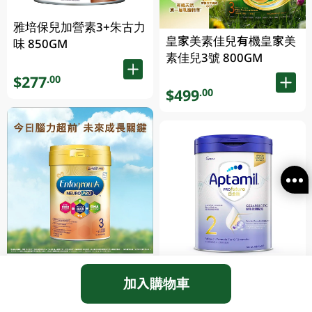
雅培保兒加營素3+朱古力
皇家美素佳兒有機皇家美
味 850GM
素佳兒3號 800GM
$277
.00
$499
.00
美贊臣enfa A+智睿系列3
Aptamil Pro白金版s2
號 900GM
加入購物車
900GM
$295.00