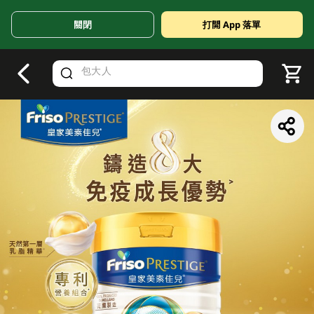
關閉
打開 App 落單
V
alid Until 30 June 2026