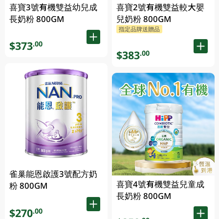
喜寶3號有機雙益幼兒成
喜寶2號有機雙益較大嬰
長奶粉 800GM
兒奶粉 800GM
指定品牌送贈品
$373
.00
$383
.00
雀巢能恩啟護3號配方奶
喜寶4號有機雙益兒童成
粉 800GM
長奶粉 800GM
$270
.00