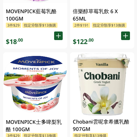
MOVENPICK藍莓乳酪
倍樂醇草莓乳飲 6 X
100GM
65ML
3件$29
指定分類享$13換購
2件$191
指定分類享$13換購
$18
$122
.00
.00
Chobani雲呢拿希臘乳酪
MOVENPICK士多啤梨乳
907GM
酪 100GM
3件$29
指定分類享$13換購
指定分類享$13換購