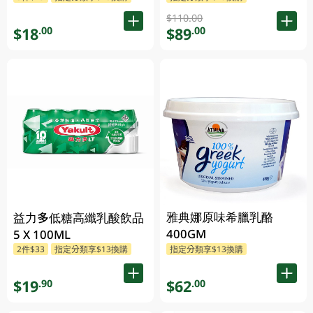
$110.00
$18
$89
.00
.00
雅典娜原味希臘乳酪
益力多低糖高纖乳酸飲品
400GM
5 X 100ML
2件$33
指定分類享$13換購
指定分類享$13換購
$19
$62
.90
.00