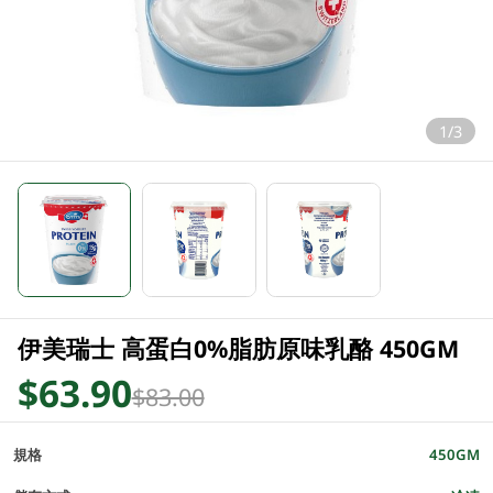
1/3
伊美瑞士 高蛋白0%脂肪原味乳酪 450GM
$63.90
$83.00
規格
450GM