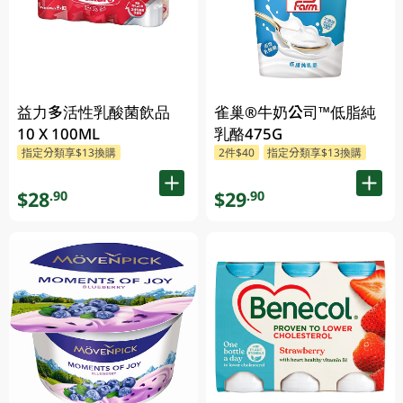
益力多活性乳酸菌飲品
雀巢®牛奶公司™低脂純
10 X 100ML
乳酪475G
指定分類享$13換購
2件$40
指定分類享$13換購
$28
$29
.90
.90