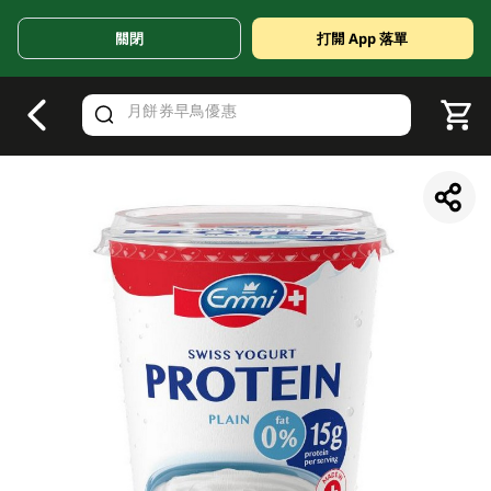
關閉
打開 App 落單
V
alid Until 30 June 2026