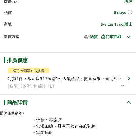
儲存方式
冷凍
6 days
品質
產地
Switzerland 瑞士
送貨方式
送貨
門市自取
推廣優惠
指定分類享$13換購
每買1件，即可以$13換購1件人氣產品；數量有限，售完即止
[换購]
鴻褔堂甘蔗汁 1LT
x1
商品詳情
照片僅供參考。
- 低糖、零脂肪
- 無添加糖、只有天然存在的乳糖
- 無防腐劑