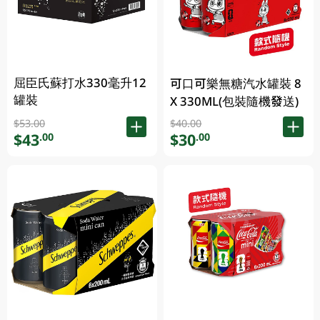
屈臣氏蘇打水330毫升12
可口可樂無糖汽水罐裝 8
罐裝
X 330ML(包裝隨機發送)
$53.00
$40.00
$43
$30
.00
.00