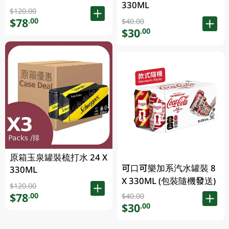
330ML
發送)
$120.00
$78
.00
$40.00
$30
.00
原箱玉泉罐裝梳打水 24 X
可口可樂加系汽水罐裝 8
330ML
X 330ML (包裝隨機發送)
$120.00
$78
.00
$40.00
$30
.00