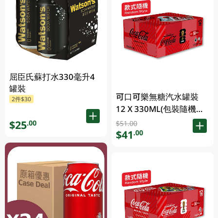
屈臣氏蘇打水330毫升4
罐裝
可口可樂無糖汽水罐裝
2件$30
12 X 330ML(包裝隨機發
送)
$25
.00
$51.00
$41
.00