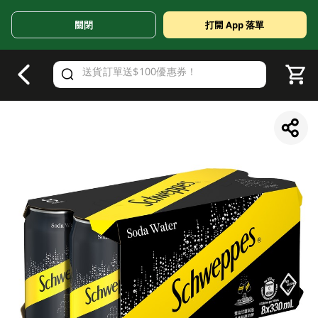
關閉
打開 App 落單
V
alid Until 30 June 2026