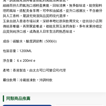
渴、調製雞尾酒與餐桌搭配的萬能清爽基底。
細緻而持久的氣泡口感輕盈爽脆，回味清爽，無多餘味道，能突顯料
理的風味。搭配美食享用，可中和油膩感，提升口感層次。不含糖分
與人工香料，是講究簡潔與品質的現代選擇。
玉泉自踏入香港市場以來，深耕本地社群與飲用文化，從街頭小店到
傳統茶餐廳，再到家庭餐桌，都能見到玉泉的身影。多年來秉持穩定
品質與純淨口感，成為港人日常生活的熟悉味道。
成份：碳酸水、酸度調節劑（500(ii)）
包裝容量：1200ML
淨含量： 6 x 200ml e
產地：香港製造，由太古可口可樂公司代理
最佳飲用：冷藏後凍飲，沖調特飲
同類商品推薦