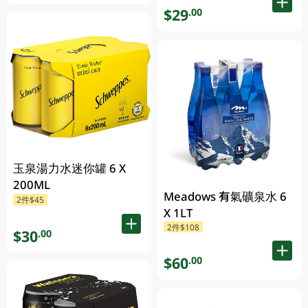
$29
.00
玉泉湯力水迷你罐 6 X
200ML
Meadows 有氣礦泉水 6
2件$45
X 1LT
2件$108
$30
.00
$60
.00