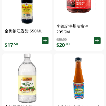
李錦記潮州辣椒油
金梅鎮江香醋 550ML
205GM
$25.00
$17
$20
.50
.00