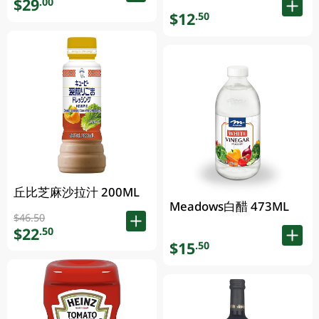
$29
.00
$12
.50
丘比芝麻沙拉汁 200ML
Meadows白醋 473ML
$46.50
$22
.50
$15
.50