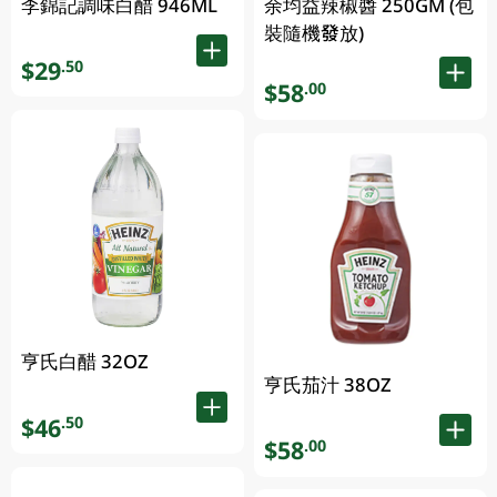
李錦記調味白醋 946ML
余均益辣椒醬 250GM (包
裝隨機發放)
$29
.50
$58
.00
亨氏白醋 32OZ
亨氏茄汁 38OZ
$46
.50
$58
.00