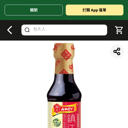
關閉
打開 App 落單
V
alid Until 30 June 2026