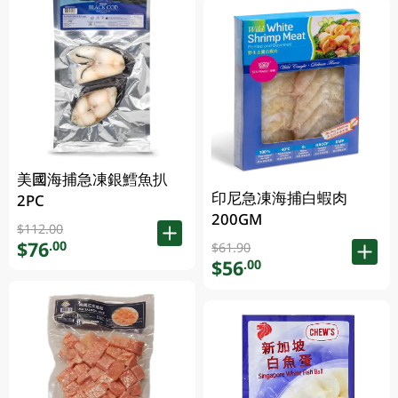
美國海捕急凍銀鱈魚扒
印尼急凍海捕白蝦肉
2PC
200GM
$112.00
$76
.00
$61.90
$56
.00