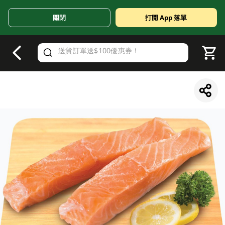
關閉
打開 App 落單
V
alid Until 30 June 2026