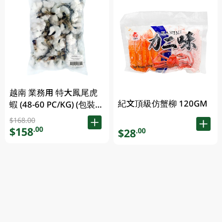
越南 業務用 特大鳳尾虎
紀文頂級仿蟹柳 120GM
蝦 (48-60 PC/KG) (包裝及
品牌隨機發放)
$168.00
$158
.00
$28
.00