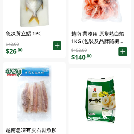
急凍黃立鯧 1PC
越南 業務用 原隻熟白蝦
1KG (包裝及品牌隨機發
$42.00
放)
$26
.00
$152.00
$140
.00
越南急凍有皮石斑魚柳