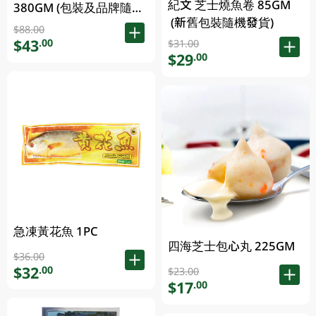
紀文 芝士燒魚卷 85GM
380GM (包裝及品牌隨機
(新舊包裝隨機發貨)
發放)
$88.00
$43
.00
$31.00
$29
.00
急凍黃花魚 1PC
四海芝士包心丸 225GM
$36.00
$32
.00
$23.00
$17
.00