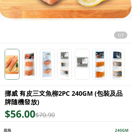
1/7
挪威 有皮三文魚柳2PC 240GM (包裝及品
牌隨機發放)
$56.00
$70.90
規格
240GM