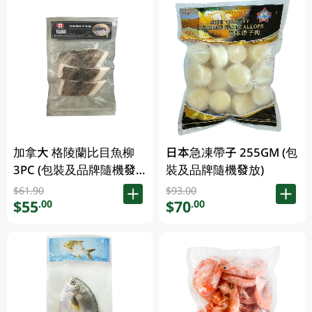
加拿大 格陵蘭比目魚柳
日本急凍帶子 255GM (包
3PC (包裝及品牌隨機發
裝及品牌隨機發放)
放)
$61.90
$93.00
$55
$70
.00
.00