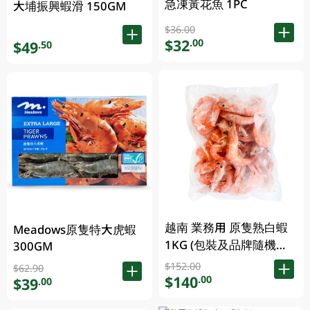
急凍黃花魚 1PC
大埔振興蝦滑 150GM
$36.00
$32
.00
$49
.50
越南 業務用 原隻熟白蝦
Meadows原隻特大虎蝦
1KG (包裝及品牌隨機發
300GM
放)
$152.00
$62.90
$140
.00
$39
.00