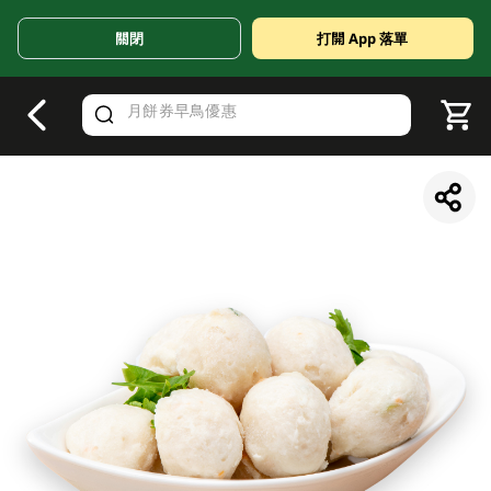
關閉
打開 App 落單
V
alid Until 30 June 2026