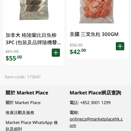
美國 三文魚粒 300GM
加拿大 格陵蘭比目魚柳
3PC (包裝及品牌隨機發
$56.90
放)
$42
.00
$61.90
$55
.00
Item code: 173641
關於 Market Place
Market Place網店查詢
關於 Market Place
電話:
+852 3001 1299
推廣活動及服務
電郵:
onlinecs@marketplacehk.c
Market Place WhatsApp 條
om
款及細則