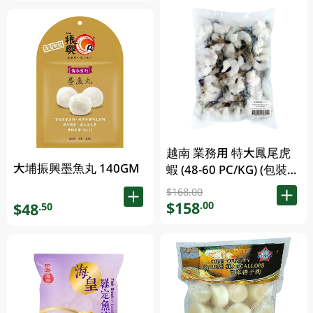
越南 業務用 特大鳳尾虎
大埔振興墨魚丸 140GM
蝦 (48-60 PC/KG) (包裝及
品牌隨機發放)
$168.00
$158
.00
$48
.50