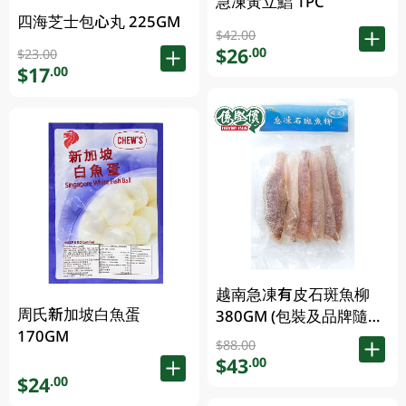
急凍黃立鯧 1PC
四海芝士包心丸 225GM
$42.00
$26
.00
$23.00
$17
.00
越南急凍有皮石斑魚柳
周氏新加坡白魚蛋
380GM (包裝及品牌隨機
170GM
發放)
$88.00
$43
.00
$24
.00