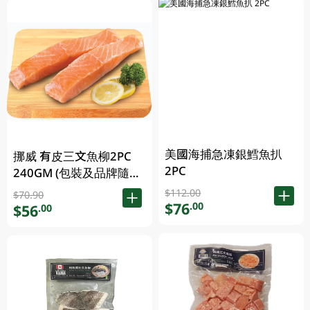
美國海捕急凍銀鱈魚扒
挪威 有皮三文魚柳2PC
2PC
240GM (包裝及品牌隨機
發放)
$112.00
$70.90
$76
.00
$56
.00