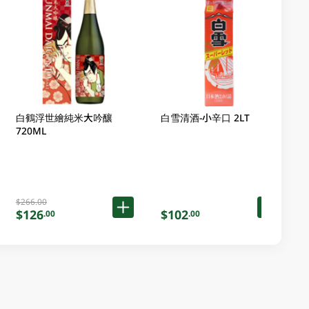
白鶴浮世繪純米大吟釀
白雪清酒-小辛口 2LT
720ML
$266.00
$126
$102
.00
.00