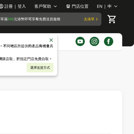
註冊 | 登入
客戶幫助
門店位置
EN | 中
訂單滿
500
元港幣即可享有免費送貨服務
去湊單
，不同地區所提供的產品有機會具
「網購店取」於指定門店免費自取。
選擇送貨方式