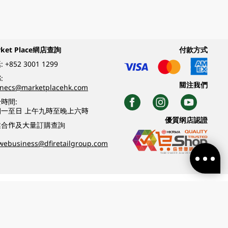
rket Place網店查詢
付款方式
:
+852 3001 1299
:
關注我們
inecs@marketplacehk.com
時間:
期一至日 上午九時至晚上六時
優質纲店認證
業合作及大量訂購查詢
webusiness@dfiretailgroup.com
條款及細則
|
私隱政策
|
DFI零售集團