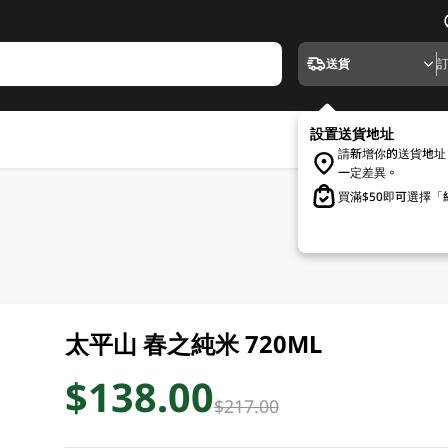
送貨
設置送貨地址
請新增你的送貨地址
一定差異。
買滿$50即可選擇
太平山 春之純米 720ML
$138.00
$217.00