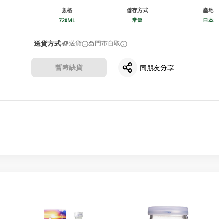
規格
儲存方式
產地
720ML
常溫
日本
送貨方式
送貨
門市自取
暫時缺貨
同朋友分享