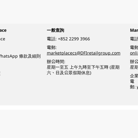
ace
一般查詢
Ma
ace
電話:
+852 2299 3966
電話
電郵:
電郵
marketplacecs@DFIretailgroup.com
onl
e WhatsApp 條款及細則
辦公時間:
辦公
星期一至五 上午九時至下午五時 (星期
星
六、日及公眾假期休息)
策
企
電
郵:
o a minor (under 18) in the course of business.
醉的酒類。
eserved.