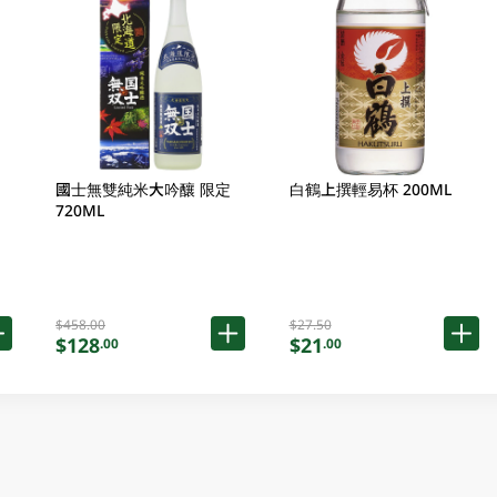
國士無雙純米大吟釀 限定
白鶴上撰輕易杯 200ML
720ML
$458.00
$27.50
$128
$21
.00
.00