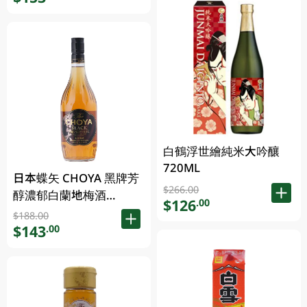
白鶴浮世繪純米大吟釀
720ML
日本蝶矢 CHOYA 黑牌芳
$266.00
醇濃郁白蘭地梅酒
$126
.00
700ML
$188.00
$143
.00