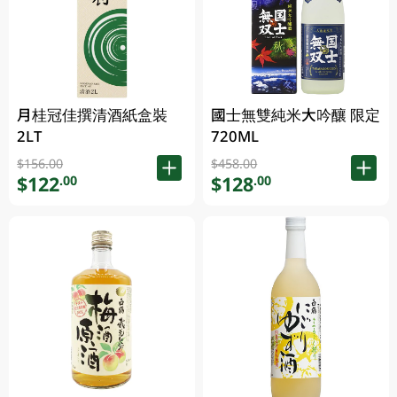
月桂冠佳撰清酒紙盒裝
國士無雙純米大吟釀 限定
2LT
720ML
$156.00
$458.00
$122
$128
.00
.00