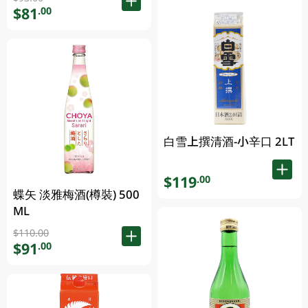
$81
.00
白雪上撰清酒-小辛口 2LT
$119
.00
蝶矢 淡雅梅酒(樽裝) 500
ML
$110.00
$91
.00