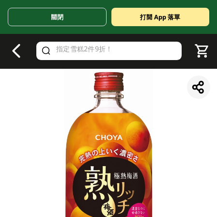
關閉
打開 App 落單
V
alid Until 30 June 2026