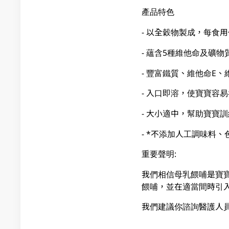
產品特色
- 以全穀物製成，每食
- 蘊含5種維他命及礦
- 豐富鐵質、維他命E、維
- 入口即溶，使寶寶容
- 大小適中，幫助寶寶
- *不添加人工調味料
重要聲明:
我們相信母乳餵哺是寶
餵哺，並在適當間時引
我們建議你諮詢醫護人