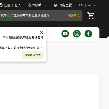
註冊 | 登入
客戶幫助
門店位置
EN | 中
訂單滿
500
元港幣即可享有免費送貨服務
去湊單
，不同地區所提供的產品有機會具
「網購店取」於指定門店免費自取。
選擇送貨方式