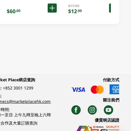
$17.00
$60
$12
.00
.00
rket Place網店查詢
付款方式
:
+852 3001 1299
:
關注我們
inecs@marketplacehk.com
時間:
期一至日 上午九時至晚上六時
優質纲店認證
業合作及大量訂購查詢