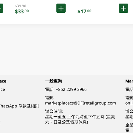
$39.90
$33
$17
.90
.00
ace
一般查詢
Ma
ace
電話:
+852 2299 3966
電話
電郵:
電郵
marketplacecs@DFIretailgroup.com
onl
e WhatsApp 條款及細則
辦公時間:
辦公
星期一至五 上午九時至下午五時 (星期
星
六、日及公眾假期休息)
策
企
電