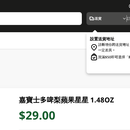
送貨
設置送貨地址
請新增你的送貨地址
一定差異。
買滿$50即可選擇
嘉寶士多啤梨蘋果星星 1.48OZ
$29.00