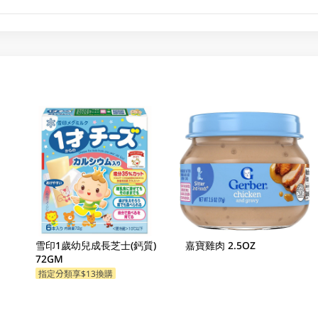
雪印1歲幼兒成長芝士(鈣質)
嘉寶雞肉 2.5OZ
72GM
指定分類享$13換購