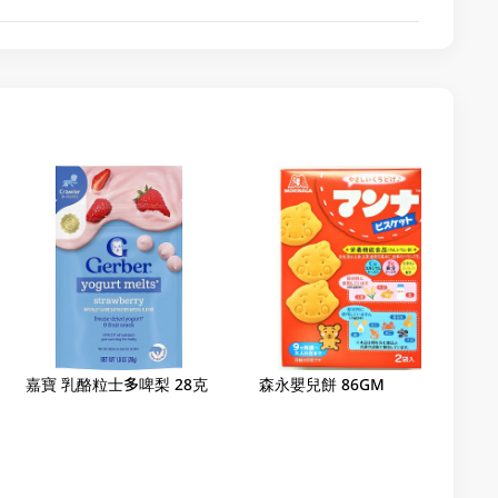
嘉寶 乳酪粒士多啤梨 28克
森永嬰兒餅 86GM