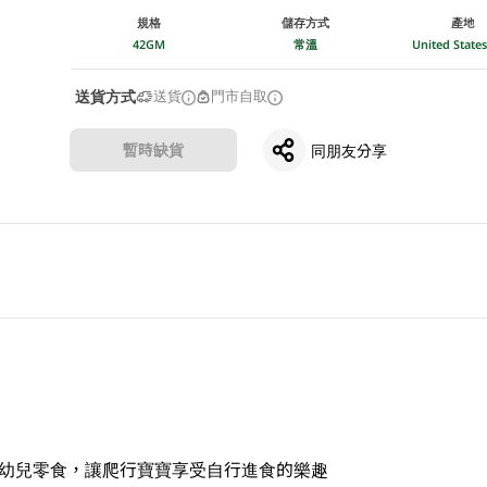
規格
儲存方式
產地
42GM
常溫
United Stat
送貨方式
送貨
門市自取
暫時缺貨
同朋友分享
嬰幼兒零食，讓爬行寶寶享受自行進食的樂趣