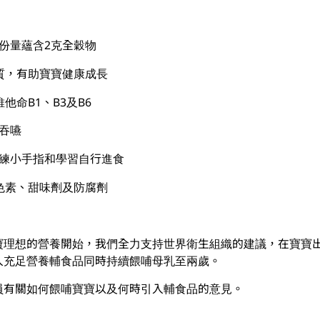
用份量蘊含2克全穀物
物質，有助寶寶健康成長
他命B1、B3及B6
易吞嚥
訓練小手指和學習自行進食
、色素、甜味劑及防腐劑
寶理想的營養開始，我們全力支持世界衛生組織的建議，在寶寶
入充足營養輔食品同時持續餵哺母乳至兩歲。
員有關如何餵哺寶寶以及何時引入輔食品的意見。