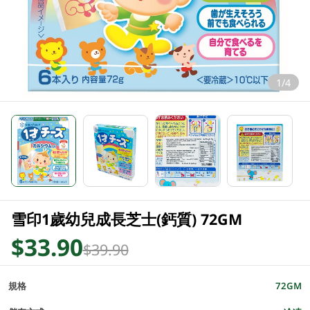
1/4
雪印1歲幼兒成長芝士(鈣質) 72GM
$33.90
$39.90
規格
72GM