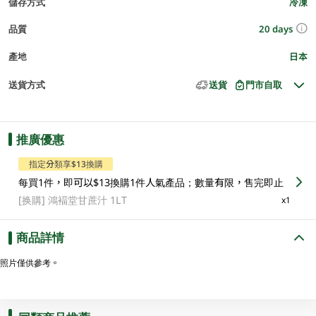
儲存方式
冷凍
20 days
品質
產地
日本
送貨方式
送貨
門市自取
推廣優惠
指定分類享$13換購
每買1件，即可以$13換購1件人氣產品；數量有限，售完即止
[换購]
鴻褔堂甘蔗汁 1LT
x1
商品詳情
照片僅供參考。