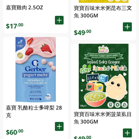
嘉寶雞肉 2.5OZ
寶寶百味米米粥昆布三文
魚 300GM
$17
.00
$49
.00
嘉寶 乳酪粒士多啤梨 28
寶寶百味米米粥菠菜虱目
克
魚 300GM
$60
.00
$49
.00