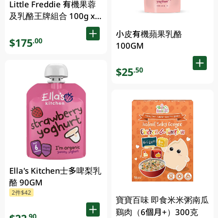
Little Freddie 有機果蓉
及乳酪王牌組合 100g x
8pcs
小皮有機蘋果乳酪
$175
.00
100GM
$25
.50
Ella's Kitchen士多啤梨乳
酪 90GM
2件$42
寶寶百味 即食米米粥南瓜
鷄肉（6個月+）300克
.90