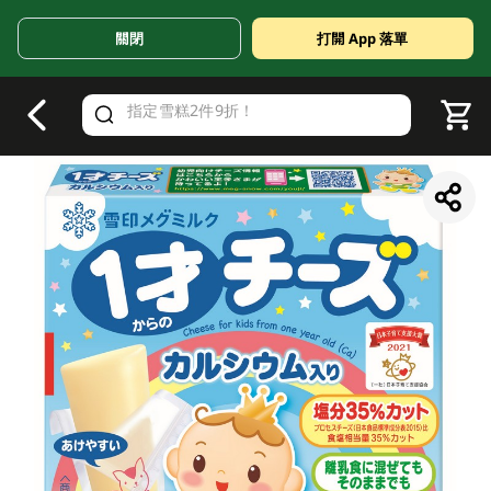
關閉
打開 App 落單
V
alid Until 30 June 2026