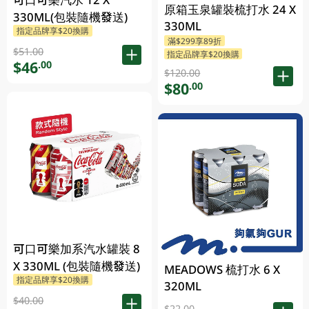
原箱玉泉罐裝梳打水 24 X
330ML(包裝隨機發送)
330ML
指定品牌享$20換購
滿$299享89折
$51.00
指定品牌享$20換購
$46
.00
$120.00
$80
.00
可口可樂加系汽水罐裝 8
X 330ML (包裝隨機發送)
MEADOWS 梳打水 6 X
指定品牌享$20換購
320ML
$40.00
$22.00