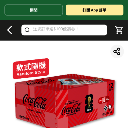
關閉
打開 App 落單
V
alid Until 30 June 2026