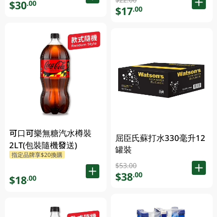
$30
.00
$17
.00
可口可樂無糖汽水樽裝
屈臣氏蘇打水330毫升12
2LT(包裝隨機發送)
罐裝
指定品牌享$20換購
$53.00
$38
.00
$18
.00