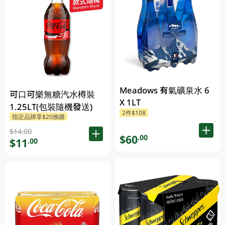
Meadows 有氣礦泉水 6
可口可樂無糖汽水樽裝
X 1LT
1.25LT(包裝隨機發送)
2件$108
指定品牌享$20換購
$14.00
$60
.00
$11
.00