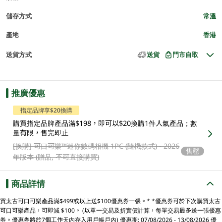
儲存方式
常溫
產地
香港
送貨方式
送貨
門市自取
推廣優惠
指定品牌享$20換購
購買指定品牌產品滿$198，即可以$20換購1件人氣產品；數
量有限，售完即止
[换購]
可口可樂™️迷你數碼相機 1PC (隨機款式) - 2026
售罄
年版本 (贈品, 不可直接購買)
商品詳情
買太古可口可樂產品滿$499或以上送$100優惠券一張。* *優惠券可於下次購買太古
可口可樂產品，可即減 $100。 (以單一交易及折實價計算，每單交易最多送一張優惠
券。優惠券將於7個工作天內存入用戶帳戶內) 優惠期: 07/08/2026 - 13/08/2026 優