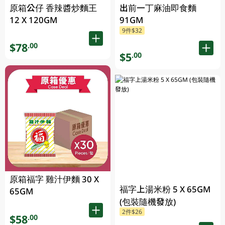
原箱公仔 香辣醬炒麵王
出前一丁麻油即食麵
12 X 120GM
91GM
9件$32
$78
.00
$5
.00
原箱福字 雞汁伊麵 30 X
福字上湯米粉 5 X 65GM
65GM
(包裝隨機發放)
2件$26
$58
.00