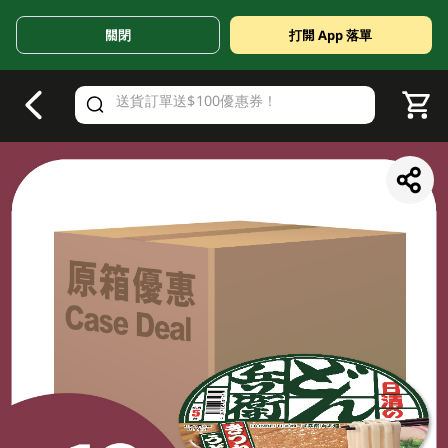
關閉
打開 App 落單
V
alid Until 30 June 2026