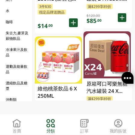
隨機發貨)
(包裝隨機發送)
3件$30
滿$299享89折
水
指定品牌送贈品
$120.00
$85
.00
咖啡
$14
.00
朱古力,麥芽及
穀物飲品
冷凍果汁及飲
品
運動及能量飲
品
原箱可口可樂無糖
濃縮飲品及糖
維他桃茶飲品 6 X
漿
汽水罐裝 24 X
250ML
330ML(包裝隨機
滿$299享89折
沖劑類
3件$30
發送)
$120.00
指定品牌送贈品
$85
.00
$14
.00
首頁
分類
訂單
我的賬號