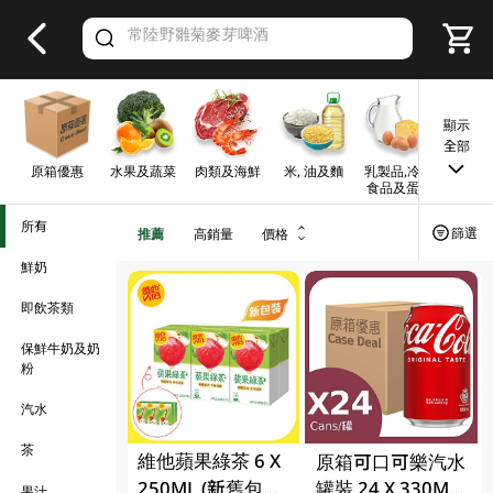
V
alid Until 30 June 2026
顯示
全部
原箱優惠
水果及蔬菜
肉類及海鮮
米, 油及麵
乳製品,冷凍
早餐及
食品及蛋類
所有
篩選
推薦
高銷量
價格
鮮奶
即飲茶類
保鮮牛奶及奶
粉
汽水
茶
維他蘋果綠茶 6 X
原箱可口可樂汽水
250ML (新舊包裝
罐裝 24 X 330ML
果汁