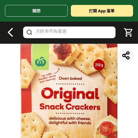
關閉
打開 App 落單
V
alid Until 30 June 2026