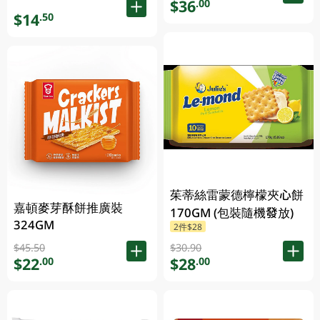
$36
.00
$14
.50
茱蒂絲雷蒙德檸檬夾心餅
嘉頓麥芽酥餅推廣裝
170GM (包裝隨機發放)
324GM
2件$28
$45.50
$30.90
$22
$28
.00
.00