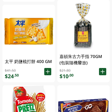
嘉頓朱古力手指 70GM
太平 奶鹽梳打餅 400 GM
(包裝隨機發放)
$41.50
$21.80
$24
$10
.50
.00