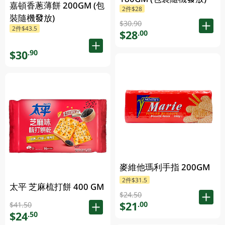
嘉頓香蔥薄餅 200GM (包
2件$28
裝隨機發放)
$30.90
2件$43.5
$28
.00
$30
.90
麥維他瑪利手指 200GM
2件$31.5
太平 芝麻梳打餅 400 GM
$24.50
$21
.00
$41.50
$24
.50