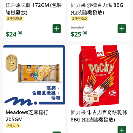
江戶原味餅 172GM (包裝
固力果 沙律百力滋 8BG
隨機發放)
(包裝隨機發放)
2件$30.9
2件$45.5
$36.00
$24
$25
.00
.90
Meadows芝麻梳打
固力果 朱古力百奇餅乾條
205GM
8BG (包裝隨機發放)
2件$19