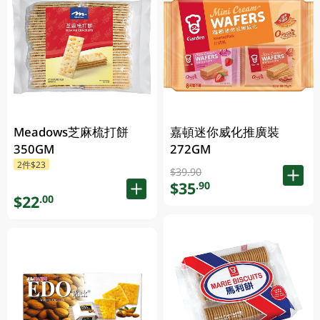
Meadows芝麻梳打餅
嘉頓迷你威化推廣裝
350GM
272GM
2件$23
$39.90
$35
.90
$22
.00