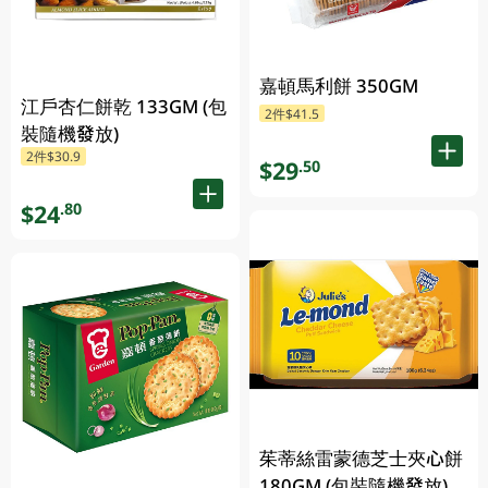
嘉頓馬利餅 350GM
江戶杏仁餅乾 133GM (包
2件$41.5
裝隨機發放)
2件$30.9
$29
.50
$24
.80
茱蒂絲雷蒙德芝士夾心餅
180GM (包裝隨機發放)