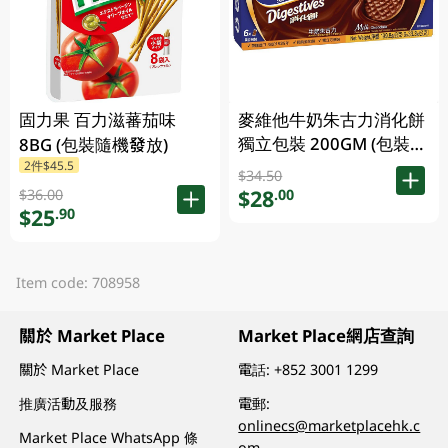
固力果 百力滋蕃茄味
麥維他牛奶朱古力消化餅
獨立包裝 200GM (包裝隨
8BG (包裝隨機發放)
2件$45.5
機發放)
$34.50
$28
.00
$36.00
$25
.90
Item code: 708958
關於 Market Place
Market Place網店查詢
關於 Market Place
電話:
+852 3001 1299
推廣活動及服務
電郵:
onlinecs@marketplacehk.c
Market Place WhatsApp 條
om