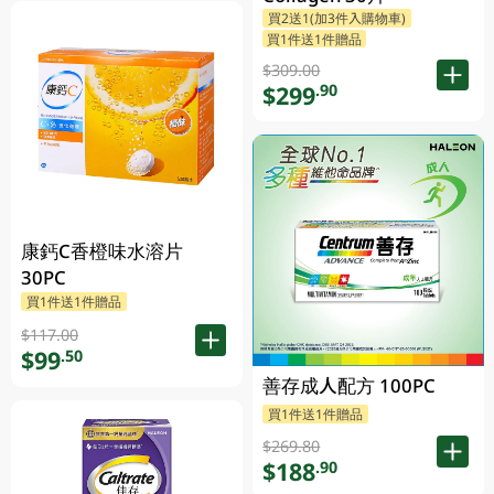
買2送1(加3件入購物車)
買1件送1件贈品
$309.00
$299
.90
康鈣C香橙味水溶片
30PC
買1件送1件贈品
$117.00
$99
.50
善存成人配方 100PC
買1件送1件贈品
$269.80
$188
.90