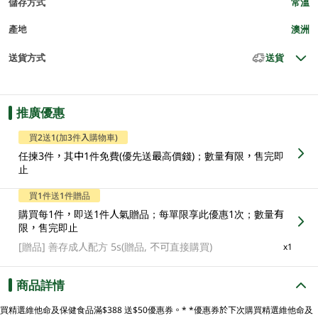
儲存方式
常溫
產地
澳洲
送貨方式
送貨
推廣優惠
買2送1(加3件入購物車)
任揀3件，其中1件免費(優先送最高價錢)；數量有限，售完即
止
買1件送1件贈品
購買每1件，即送1件人氣贈品；每單限享此優惠1次；數量有
限，售完即止
[贈品]
善存成人配方 5s(贈品, 不可直接購買)
x1
商品詳情
買精選維他命及保健食品滿$388 送$50優惠券。* *優惠券於下次購買精選維他命及