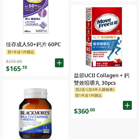
佳存成人50+鈣片 60PC
買1件送1件贈品
$235.80
$165
.10
益節UCII Collagen + 鈣
雙效咀嚼丸 30pcs
買2送1(加3件入購物車)
買1件送1件贈品
$360
.00