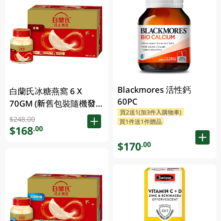
Blackmores 活性鈣
白蘭氏冰糖燕窩 6 X
60PC
70GM (新舊包裝隨機發
買2送1(加3件入購物車)
放)
$248.00
買1件送1件贈品
$168
.00
$170
.00