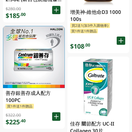
放)
$280.00
增美神-維他命D3 1000
$185
.00
100s
買2送1(加3件入購物車)
買1件送1件贈品
$108
.00
善存銀善存成人配方
100PC
買1件送1件贈品
$322.00
$225
.40
佳存 關節配方 UC-II
Collagen 30片