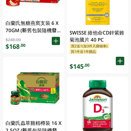
白蘭氏無糖燕窩支裝 6 X
70GM (新舊包裝隨機發
SWISSE 維他命CD鋅紫錐
放)
菊泡騰片 40 PC
$248.00
$168
.00
買2送1(加3件入購物車)
買1件送1件贈品
$145
.00
白蘭氏蟲草雞精樽裝 16 X
2.5OZ (新舊包裝隨機發