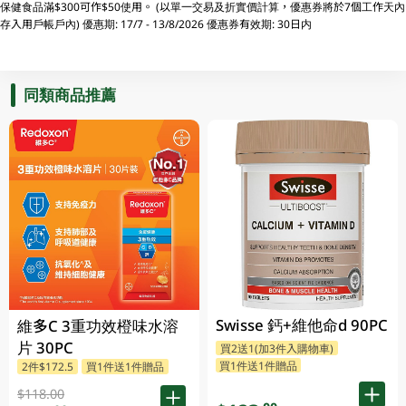
保健食品滿$300可作$50使用。 (以單一交易及折實價計算，優惠券將於7個工作天內
存入用戶帳戶內) 優惠期: 17/7 - 13/8/2026 優惠券有效期: 30日内
同類商品推薦
Swisse 鈣+維他命d 90PC
維多C 3重功效橙味水溶
片 30PC
買2送1(加3件入購物車)
買1件送1件贈品
2件$172.5
買1件送1件贈品
$118.00