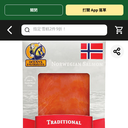
關閉
打開 App 落單
V
alid Until 30 June 2026