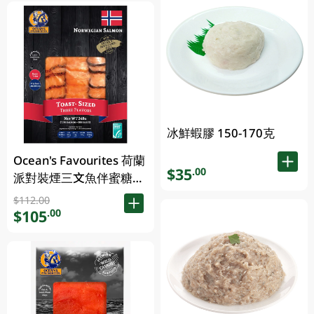
冰鮮蝦膠 150-170克
Ocean's Favourites 荷蘭
$35
.00
派對裝煙三文魚伴蜜糖芥
末醬 248GM
$112.00
$105
.00