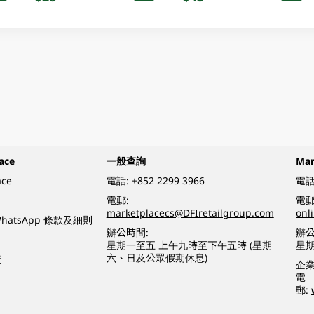
ace
一般查詢
Ma
ace
電話:
+852 2299 3966
電話
電郵:
電郵
marketplacecs@DFIretailgroup.com
onl
e WhatsApp 條款及細則
辦公時間:
辦公
星期一至五 上午九時至下午五時 (星期
星
六、日及公眾假期休息)
策
企
電
郵: