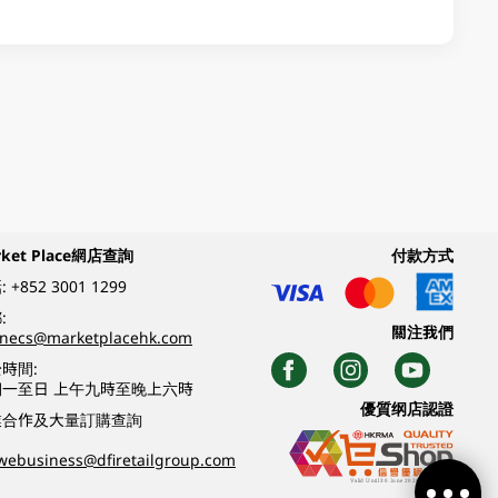
rket Place網店查詢
付款方式
:
+852 3001 1299
:
關注我們
inecs@marketplacehk.com
時間:
期一至日 上午九時至晚上六時
優質纲店認證
業合作及大量訂購查詢
webusiness@dfiretailgroup.com