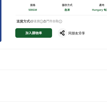
規格
儲存方式
產地
500GM
急凍
Hungary 
送貨方式
送貨
門市自取
加入購物車
同朋友分享