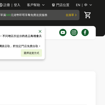
註冊 | 登入
客戶幫助
門店位置
EN | 中
訂單滿
500
元港幣即可享有免費送貨服務
去湊單
，不同地區所提供的產品有機會具
「網購店取」於指定門店免費自取。
選擇送貨方式