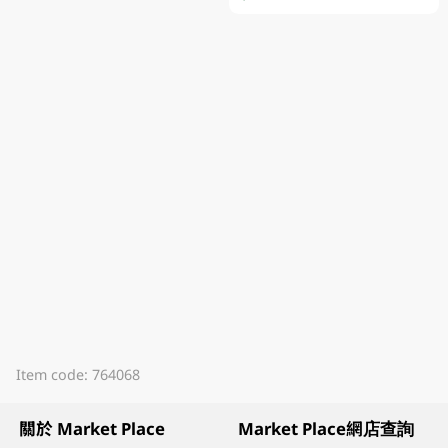
Item code: 764068
關於 Market Place
Market Place網店查詢