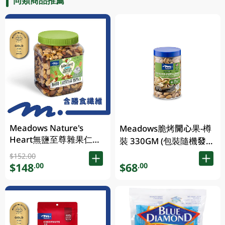
同類商品推薦
Meadows Nature's
Meadows脆烤開心果-樽
Heart無鹽至尊雜果仁
裝 330GM (包裝隨機發
1KG (包裝隨機發放)
放)
$152.00
$148
$68
.00
.00