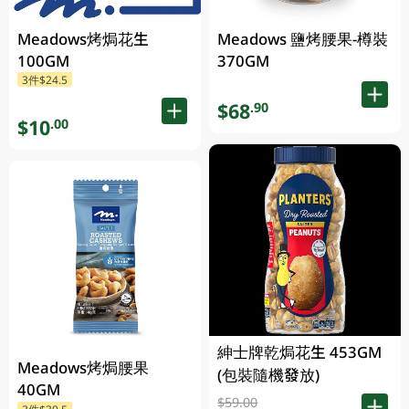
Meadows烤焗花生
Meadows 鹽烤腰果-樽裝
100GM
370GM
3件$24.5
$68
.90
$10
.00
紳士牌乾焗花生 453GM
Meadows烤焗腰果
(包裝隨機發放)
40GM
$59.00
3件$30.5