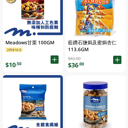
Meadows甘栗 100GM
藍鑽石鹽焗及蜜焗杏仁
113.6GM
2件$16.9
$43.00
$10
.50
$36
.00