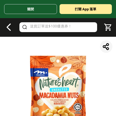
關閉
打開 App 落單
V
alid Until 30 June 2026