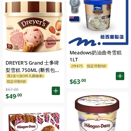
Meadows奶油曲奇雪糕
1LT
DREYER'S Grand 士多啤
2件$75
指定分類9折
梨雪糕 750ML (新舊包裝
買2送1(加3件入購物車)
隨機發貨)
$63
.00
指定分類9折
$67.00
$49
.00