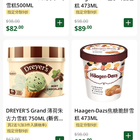
雪糕500ML
糕 473ML
指定分類9折
指定分類9折
$98.00
$98.00
$82
$89
.00
.00
DREYER'S Grand 薄荷朱
Haagen-Dazs焦糖脆餅雪
糕 473ML
古力雪糕 750ML (新舊包
買2送1(加3件入購物車)
指定分類9折
裝隨機發貨)
指定分類9折
$98.00
$67.00
.00