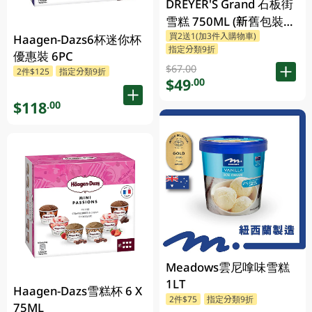
DREYER'S Grand 石板街
雪糕 750ML (新舊包裝隨
買2送1(加3件入購物車)
機發貨)
Haagen-Dazs6杯迷你杯
指定分類9折
優惠裝 6PC
$67.00
2件$125
指定分類9折
$49
.00
$118
.00
Meadows雲尼嗱味雪糕
1LT
Haagen-Dazs雪糕杯 6 X
2件$75
指定分類9折
75ML