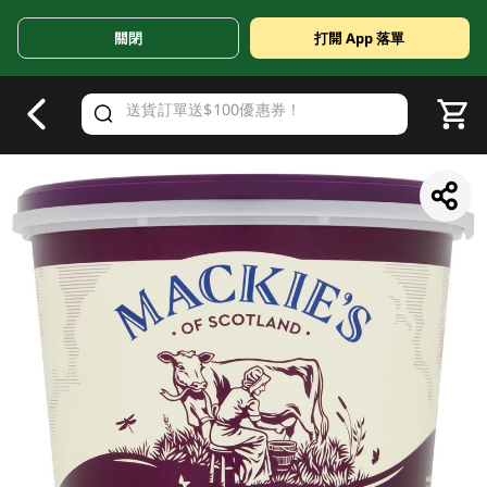
關閉
打開 App 落單
V
alid Until 30 June 2026