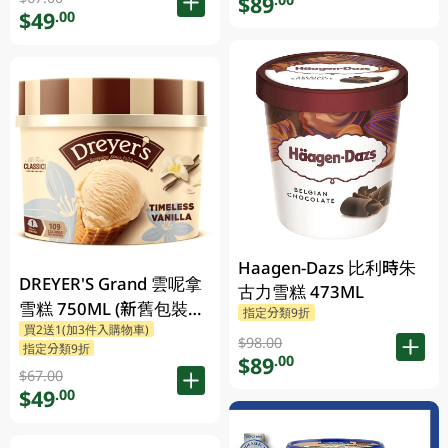
$89
$49
.00
Haagen-Dazs 比利時朱
DREYER'S Grand 雲呢拿
古力雪糕 473ML
雪糕 750ML (新舊包裝隨
指定分類9折
買2送1(加3件入購物車)
機發貨)
$98.00
指定分類9折
$89
.00
$67.00
$49
.00