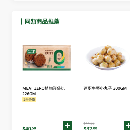
同類商品推薦
MEAT ZERO植物漢堡扒
蓮廚牛蒡小丸子 300GM
226GM
2件$45
$44.00
$40
$37
.50
.00