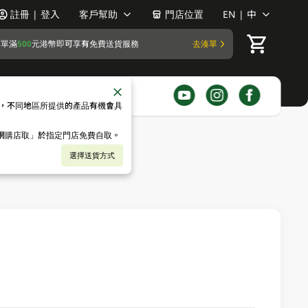
註冊 | 登入
客戶幫助
門店位置
EN | 中
訂單滿
500
元港幣即可享有免費送貨服務
去湊單
，不同地區所提供的產品有機會具
「網購店取」於指定門店免費自取。
選擇送貨方式