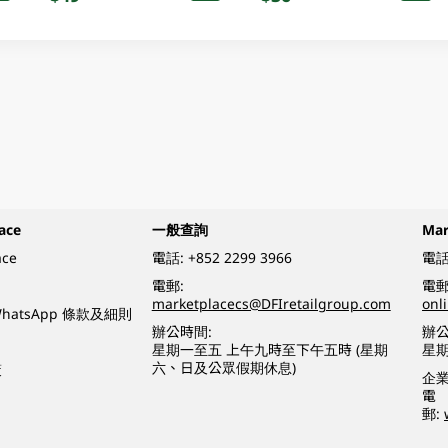
ace
一般查詢
Ma
ace
電話:
+852 2299 3966
電話
電郵:
電郵
marketplacecs@DFIretailgroup.com
onl
e WhatsApp 條款及細則
辦公時間:
辦公
星期一至五 上午九時至下午五時 (星期
星
六、日及公眾假期休息)
策
企
電
郵: