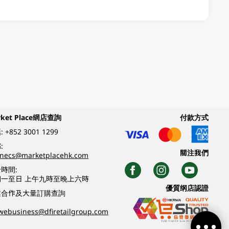
rket Place網店查詢
付款方式
:
+852 3001 1299
:
關注我們
inecs@marketplacehk.com
時間:
期一至日 上午九時至晚上六時
優質纲店認證
業合作及大量訂購查詢
webusiness@dfiretailgroup.com