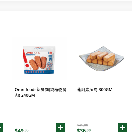
Omnifoods新餐肉(純植物餐
蓮廚素滷肉 300GM
肉) 240GM
$41.00
$49
$36
.50
.00