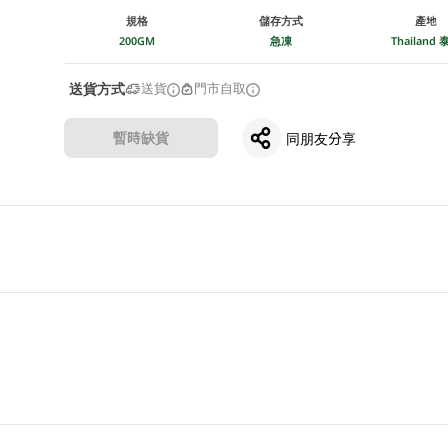
規格
儲存方式
產地
200GM
急凍
Thailand 
送貨方式
送貨
門市自取
暫時缺貨
同朋友分享