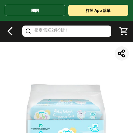
關閉
打開 App 落單
V
alid Until 30 June 2026