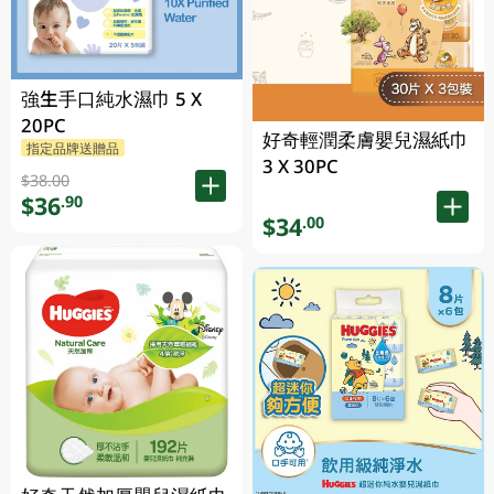
強生手口純水濕巾 5 X
20PC
好奇輕潤柔膚嬰兒濕紙巾
指定品牌送贈品
3 X 30PC
$38.00
$36
.90
$34
.00