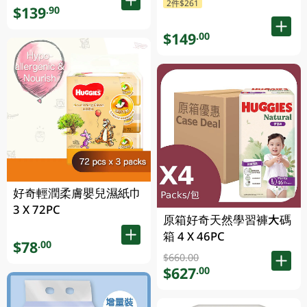
2件$261
$139
.90
$149
.00
好奇輕潤柔膚嬰兒濕紙巾
3 X 72PC
原箱好奇天然學習褲大碼
箱 4 X 46PC
$78
.00
$660.00
$627
.00