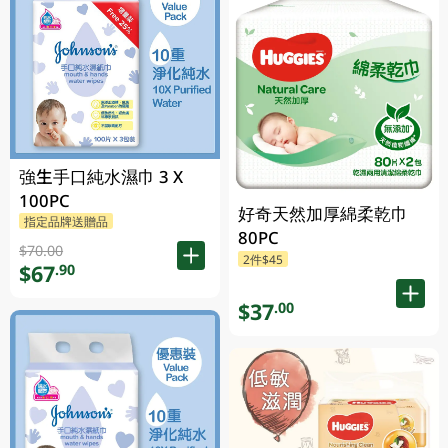
強生手口純水濕巾 3 X
100PC
好奇天然加厚綿柔乾巾
指定品牌送贈品
80PC
$70.00
2件$45
$67
.90
$37
.00