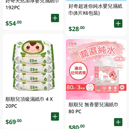
好奇天然加厚嬰兒濕紙巾
好奇超迷你純水嬰兒濕紙
192PC
巾(8片X6包裝)
$54
.00
$28
.00
順順兒頂級濕紙巾 4 X
順順兒 無香嬰兒濕紙巾
20PC
80 PC
$69
.00
$80
.00