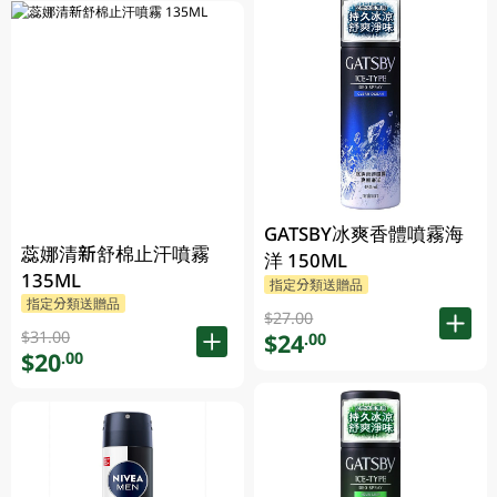
GATSBY冰爽香體噴霧海
蕊娜清新舒棉止汗噴霧
洋 150ML
135ML
指定分類送贈品
指定分類送贈品
$27.00
$31.00
$24
.00
$20
.00