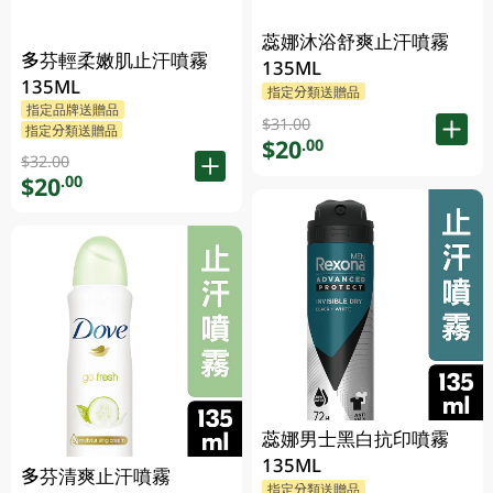
蕊娜沐浴舒爽止汗噴霧
多芬輕柔嫩肌止汗噴霧
135ML
135ML
指定分類送贈品
指定品牌送贈品
$31.00
指定分類送贈品
$20
.00
$32.00
$20
.00
蕊娜男士黑白抗印噴霧
135ML
多芬清爽止汗噴霧
指定分類送贈品