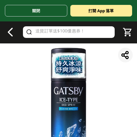
關閉
打開 App 落單
V
alid Until 30 June 2026