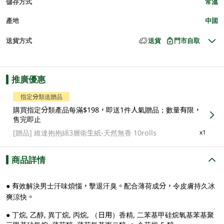
儲存方式
常溫
產地
中國
送貨方式
送貨
門市自取
推廣優惠
指定分類送贈品
購買指定分類產品每滿$198，即送1件人氣贈品；數量有限，
售完即止
[贈品]
維達抱抱綿3層衛生紙-天然無香 10rolls
x1
商品詳情
● 有效解決男士汗味煩惱，擊退汗臭。配合薄荷成分，令皮膚持久冰
爽涼快。
● 丁烷, 乙醇, 異丁烷, 丙烷, （日用）香精, 二苯基甲硅烷氧基苯基聚