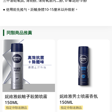
三甲基硅氧烷, 薄荷醇, 薄荷氧基丙二醇, o-傘花烴-5-醇
● 使用前先搖勻，距離身體10-15釐米以外噴射。
同類商品推薦
妮維雅男士噴霧香氛
妮維雅銀離子殺菌噴霧
150ML
150ML
指定分類送贈品
指定分類送贈品