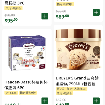
雪糕批 3PC
指定分類9折
指定分類9折
$98.00
$98.00
$89
.00
$95
.00
DREYER'S Grand 曲奇妙
Haagen-Dazs6杯迷你杯
趣雪糕 750ML (新舊包裝
優惠裝 6PC
買2送1(加3件入購物車)
隨機發貨)
2件$125
指定分類9折
指定分類9折
$67.00
.00
.00