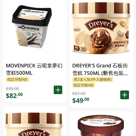
MOVENPICK 云呢拿夢幻
DREYER'S Grand 石板街
雪糕500ML
雪糕 750ML (新舊包裝隨
指定分類9折
買2送1(加3件入購物車)
機發貨)
指定分類9折
$98.00
$67.00
$82
.00
$49
.00