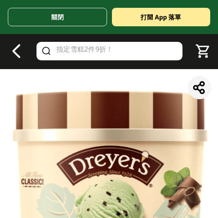
關閉
打開 App 落單
V
alid Until 30 June 2026