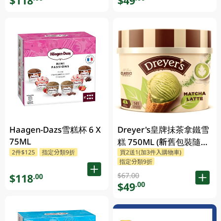
$118
$49
Haagen-Dazs雪糕杯 6 X
Dreyer's皇牌抺茶拿鐵雪
75ML
糕 750ML (新舊包裝隨機
2件$125
指定分類9折
買2送1(加3件入購物車)
發貨)
指定分類9折
$67.00
$118
.00
$49
.00