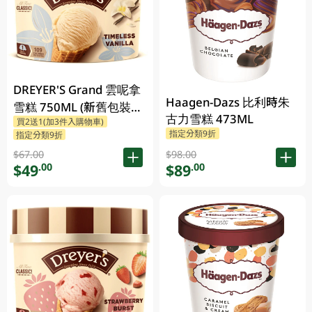
DREYER'S Grand 雲呢拿
Haagen-Dazs 比利時朱
雪糕 750ML (新舊包裝隨
古力雪糕 473ML
買2送1(加3件入購物車)
機發貨)
指定分類9折
指定分類9折
$67.00
$98.00
$49
$89
.00
.00