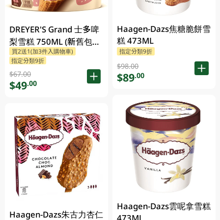
Haagen-Dazs焦糖脆餅雪
DREYER'S Grand 士多啤
糕 473ML
梨雪糕 750ML (新舊包裝
買2送1(加3件入購物車)
指定分類9折
隨機發貨)
指定分類9折
$98.00
$67.00
$89
.00
$49
.00
Haagen-Dazs雲呢拿雪糕
Haagen-Dazs朱古力杏仁
473ML