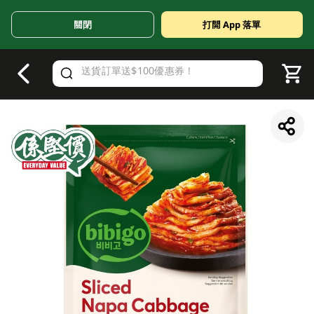
關閉
打開 App 落單
V
alid Until 30 June 2026