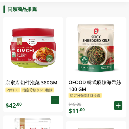
同類商品推薦
OFOOD 韓式麻辣海帶絲
宗家府切件泡菜 380GM
100 GM
2件$50
指定分類享$13換購
指定分類享$13換購
$42
.00
$19.00
$11
.00