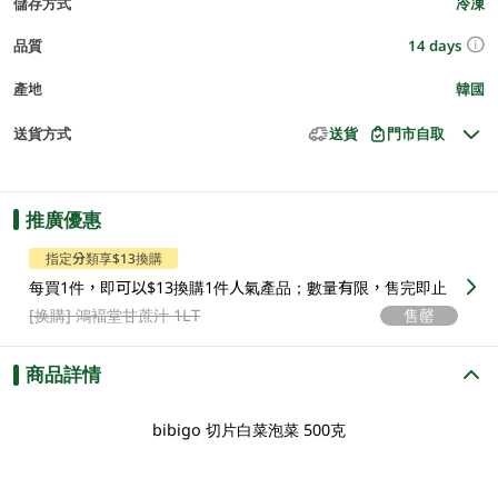
儲存方式
冷凍
14 days
品質
產地
韓國
送貨方式
送貨
門市自取
推廣優惠
指定分類享$13換購
每買1件，即可以$13換購1件人氣產品；數量有限，售完即止
[换購]
鴻褔堂甘蔗汁 1LT
售罄
商品詳情
bibigo 切片白菜泡菜 500克