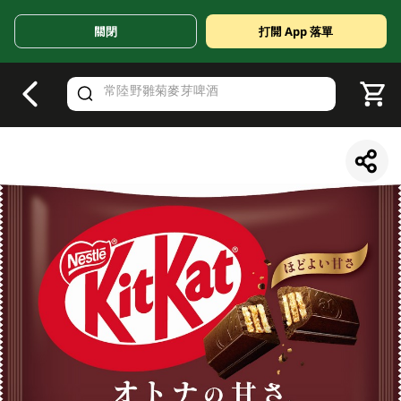
關閉
打開 App 落單
V
alid Until 30 June 2026