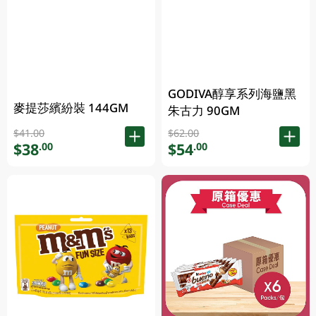
GODIVA醇享系列海鹽黑
麥提莎繽紛裝 144GM
朱古力 90GM
$41.00
$62.00
$38
$54
.00
.00