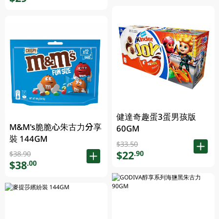
健達奇趣蛋3蛋男孩版
M&M's脆脆心朱古力分享
60GM
裝 144GM
$33.50
$22
.90
$38.90
$38
.00