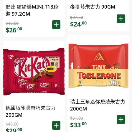
健達 繽紛樂MINI T18粒
麥提莎朱古力 90GM
裝 97.2GM
$27.50
$24
.00
$45.00
$26
.00
瑞士三角迷你袋裝朱古力
德國版雀巢奇巧朱古力
200GM
200GM
$51.90
$33
.00
$48.00
$29
.90