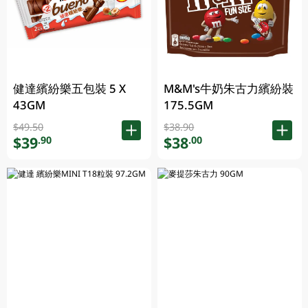
健達繽紛樂五包裝 5 X
M&M's牛奶朱古力繽紛裝
43GM
175.5GM
$49.50
$38.90
$39
$38
.90
.00