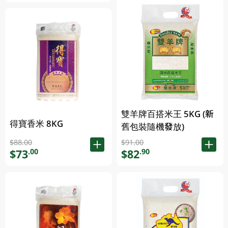
雙羊牌百搭米王 5KG (新
得寶香米 8KG
舊包裝隨機發放)
$88.00
$91.00
$73
$82
.00
.90