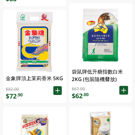
袋鼠牌低升糖指數白米
金象牌頂上茉莉香米 5KG
2KG (包裝隨機發放)
$67.00
$82.00
$62
.00
$72
.90