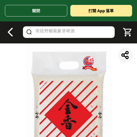
關閉
打開 App 落單
V
alid Until 30 June 2026