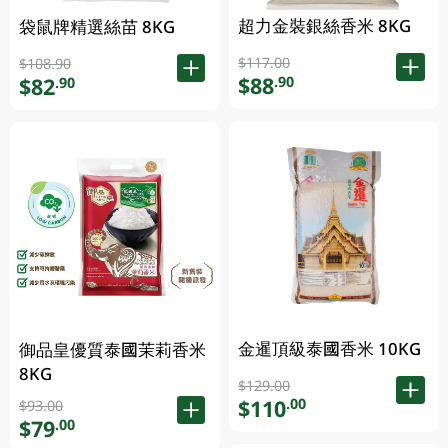
超力金裝銀絲香米 8KG
袋鼠牌精選絲苗 8KG
$117.00
$108.90
$88
.90
$82
.90
金暹頂級泰國香米 10KG
御品皇優質泰國茉莉香米
8KG
$129.00
$110
.00
$93.00
$79
.00