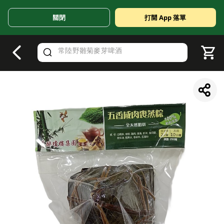
關閉
打開 App 落單
V
alid Until 30 June 2026