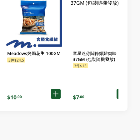
Meadows烤焗花生 100GM
童星迷你闊條麵雞肉味
37GM (包裝隨機發放)
3件$24.5
3件$15
$10
$7
.00
.00