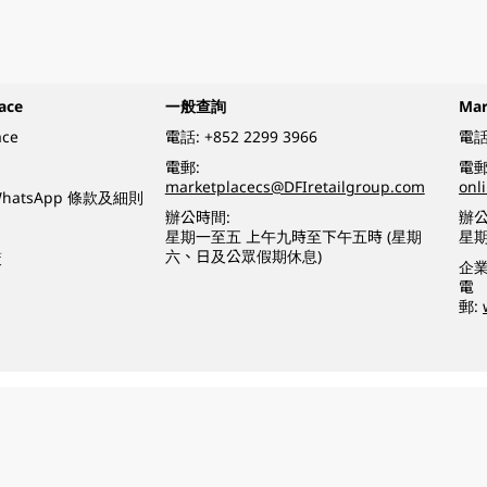
ace
一般查詢
Ma
ace
電話:
+852 2299 3966
電話
電郵:
電郵
marketplacecs@DFIretailgroup.com
onl
e WhatsApp 條款及細則
辦公時間:
辦公
星期一至五 上午九時至下午五時 (星期
星
六、日及公眾假期休息)
策
企
電
郵:
o a minor (under 18) in the course of business.
醉的酒類。
eserved.