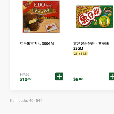
江戶朱古力批 300GM
東洋牌魚仔餅－紫菜味
33GM
2件$14.5
$17.00
$10
$8
.90
.00
Item code: 404541