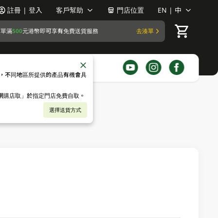
註冊 | 登入
客戶幫助
門店位置
EN | 中
訂單滿
500
元港幣即可享有免費送貨服務
去湊單
，不同地區所提供的產品有機會具
「網購店取」於指定門店免費自取。
選擇送貨方式