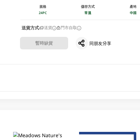
規格
儲存方式
產地
24PC
常溫
中國
送貨方式
送貨
門市自取
暫時缺貨
同朋友分享