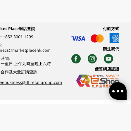
rket Place網店查詢
付款方式
:
+852 3001 1299
:
關注我們
inecs@marketplacehk.com
時間:
期一至日 上午九時至晚上六時
優質纲店認證
業合作及大量訂購查詢
webusiness@dfiretailgroup.com
條款及細則
|
私隱政策
|
DFI零售集團