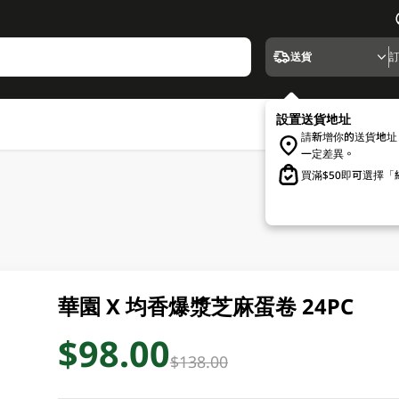
送貨
設置送貨地址
請新增你的送貨地址
一定差異。
買滿$50即可選擇
華園 X 均香爆漿芝麻蛋卷 24PC
$98.00
$138.00