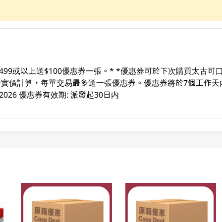
499或以上送$100優惠券一張。* *優惠券可於下次購買太古
易及折實價計算，每單交易最多送一張優惠券。優惠券將於7個工作天
3/08/2026 優惠券有效期: 派發起30日内