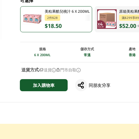
可選擇
美粒果酷兒桃汁 6 X 200ML
原箱美粒果酷兒
2件$28
滿$299享8
$18.50
$52.00
規格
儲存方式
產地
6 X 200ML
常溫
香港
送貨方式
送貨
門市自取
加入購物車
同朋友分享