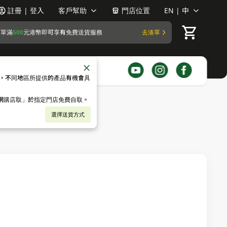
註冊 | 登入
客戶幫助
門店位置
EN | 中
訂單滿
500
元港幣即可享有免費送貨服務
去湊單
，不同地區所提供的產品有機會具
「網購店取」於指定門店免費自取。
選擇送貨方式