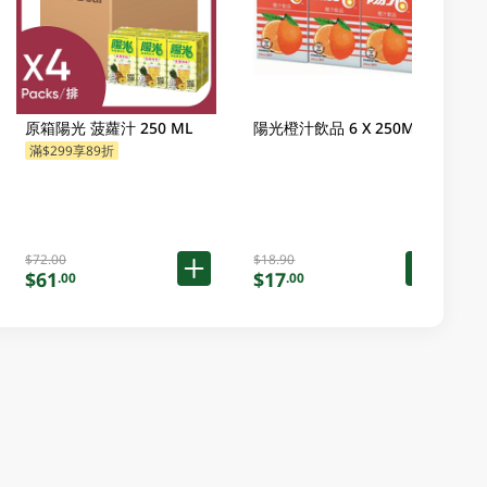
原箱陽光 菠蘿汁 250 ML
陽光橙汁飲品 6 X 250ML
滿$299享89折
$72.00
$18.90
$61
$17
.00
.00