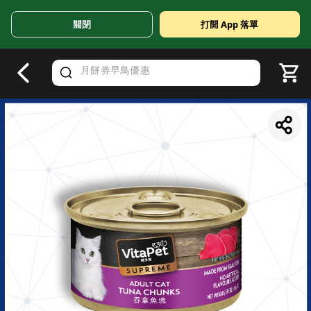
關閉
打開 App 落單
V
alid Until 30 June 2026