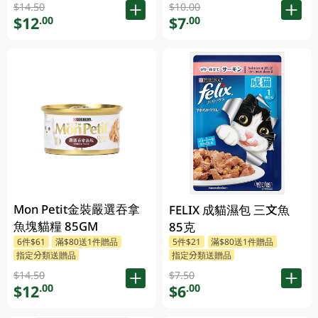
$14.50
$10.00
$12
$7
.00
.00
Mon Petit金裝嚴選吞拿
FELIX 成貓濕包 三文魚
魚塊貓糧 85GM
85克
6件$61
滿$80送1件贈品
5件$21
滿$80送1件贈品
指定分類送贈品
指定分類送贈品
$14.50
$7.50
$12
$6
.00
.00