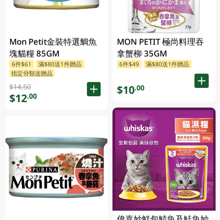
Mon Petit金裝特選鯛魚
MON PETIT 極尚料理吞
塊貓糧 85GM
拿蟹柳 35GM
6件$61
滿$80送1件贈品
6件$49
滿$80送1件贈品
指定分類送贈品
$14.50
$10
.00
$12
.00
偉嘉妙鮮包鯖魚及鮭魚妙