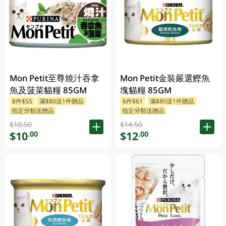
Mon Petit至尊燒汁吞拿
Mon Petit金裝嚴選鰹魚
魚及菠菜貓糧 85GM
塊貓糧 85GM
8件$55
滿$80送1件贈品
6件$61
滿$80送1件贈品
指定分類送贈品
指定分類送贈品
$10.50
$14.50
$10
$12
.00
.00