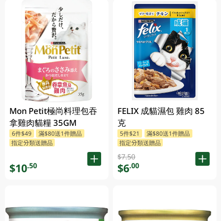
Mon Petit極尚料理包吞
FELIX 成貓濕包 雞肉 85
拿雞肉貓糧 35GM
克
6件$49
滿$80送1件贈品
5件$21
滿$80送1件贈品
指定分類送贈品
指定分類送贈品
$7.50
$10
$6
.50
.00