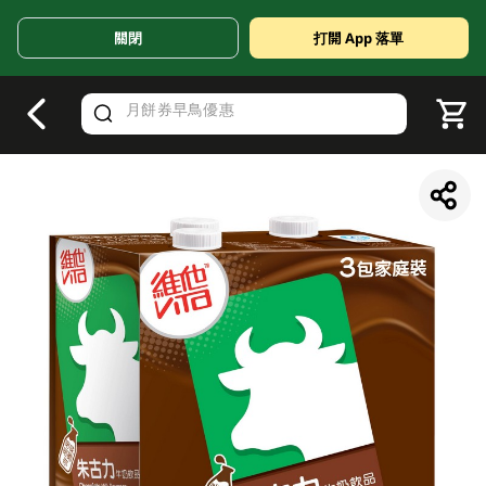
關閉
打開 App 落單
V
alid Until 30 June 2026