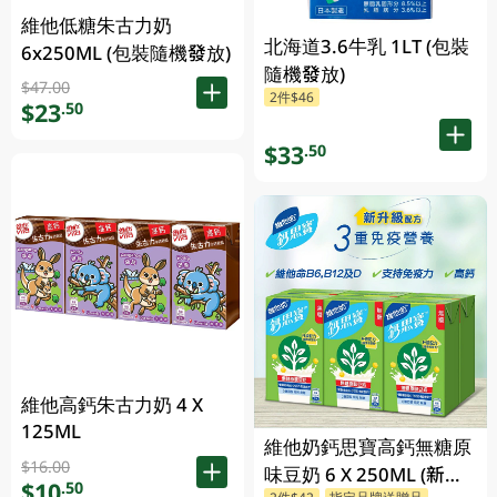
維他低糖朱古力奶
北海道3.6牛乳 1LT (包裝
6x250ML (包裝隨機發放)
隨機發放)
$47.00
2件$46
$23
.50
$33
.50
維他高鈣朱古力奶 4 X
125ML
維他奶鈣思寶高鈣無糖原
$16.00
味豆奶 6 X 250ML (新舊
$10
.50
2件$42
指定品牌送贈品