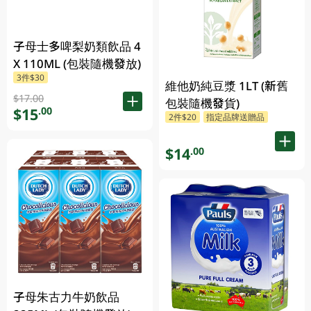
子母士多啤梨奶類飲品 4
X 110ML (包裝隨機發放)
3件$30
維他奶純豆漿 1LT (新舊
$17.00
包裝隨機發貨)
$15
.00
2件$20
指定品牌送贈品
$14
.00
子母朱古力牛奶飲品