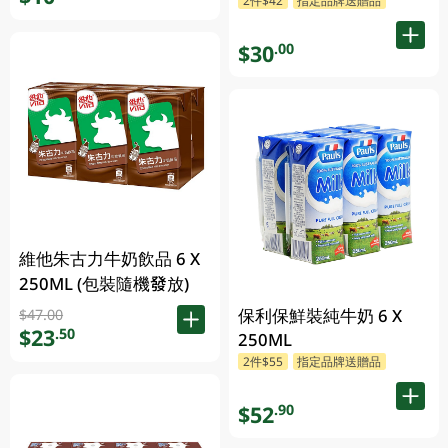
包裝隨機發貨)
$30
.00
維他朱古力牛奶飲品 6 X
250ML (包裝隨機發放)
保利保鮮裝純牛奶 6 X
$47.00
$23
.50
250ML
2件$55
指定品牌送贈品
$52
.90