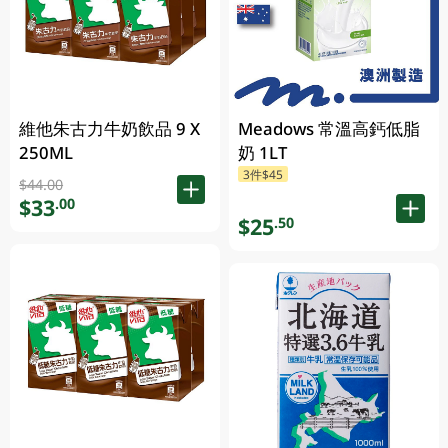
維他朱古力牛奶飲品 9 X
Meadows 常溫高鈣低脂
250ML
奶 1LT
3件$45
$44.00
$33
.00
$25
.50