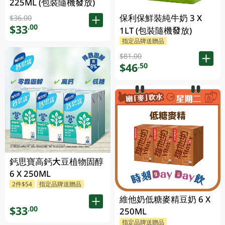
225ML (包裝隨機發放)
保利保鮮裝純牛奶 3 X
$36.00
$33
.00
1LT (包裝隨機發放)
指定品牌送贈品
$81.00
$46
.50
鈣思寶高鈣大豆植物固醇
6 X 250ML
2件$54
指定品牌送贈品
維他奶低糖麥精豆奶 6 X
$33
.00
250ML
指定品牌送贈品