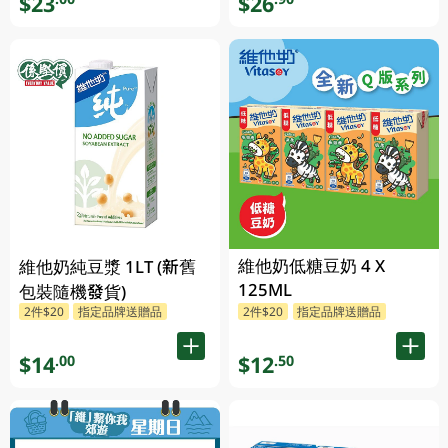
$23
$26
維他奶低糖豆奶 4 X
維他奶純豆漿 1LT (新舊
125ML
包裝隨機發貨)
2件$20
指定品牌送贈品
2件$20
指定品牌送贈品
$14
$12
.00
.50