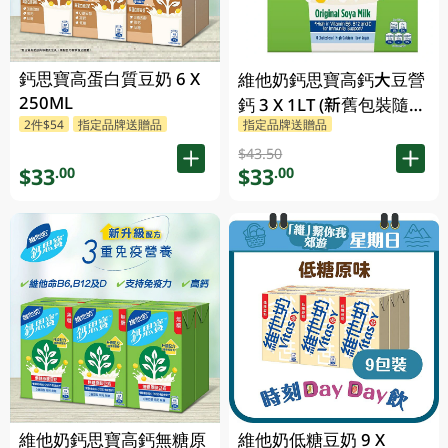
鈣思寶高蛋白質豆奶 6 X
維他奶鈣思寶高鈣大豆營
250ML
鈣 3 X 1LT (新舊包裝隨機
2件$54
指定品牌送贈品
指定品牌送贈品
發貨)
$43.50
$33
$33
.00
.00
維他奶鈣思寶高鈣無糖原
維他奶低糖豆奶 9 X