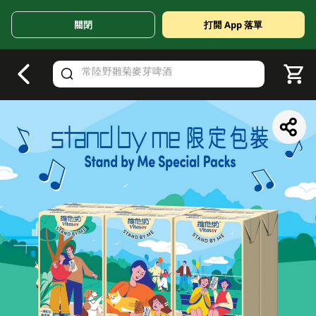
關閉
打開 App 落單
V
alid Until 30 June 2026