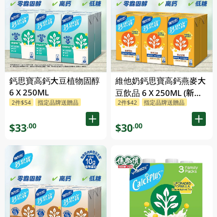
鈣思寶高鈣大豆植物固醇
維他奶鈣思寶高鈣燕麥大
6 X 250ML
豆飲品 6 X 250ML (新舊
2件$54
指定品牌送贈品
2件$42
指定品牌送贈品
包裝隨機發貨)
$33
$30
.00
.00