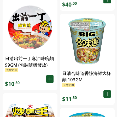
$40
.00
日清出前一丁麻油味碗麵
99GM (包裝隨機發放)
2件$18
日清合味道香辣海鮮大杯
麵 103GM
$10
.50
2件$18
$11
.50