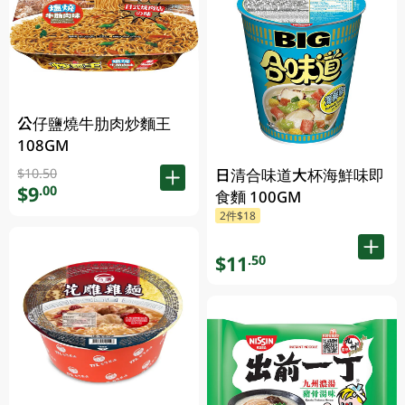
公仔鹽燒牛肋肉炒麵王
108GM
日清合味道大杯海鮮味即
$10.50
$9
.00
食麵 100GM
2件$18
$11
.50