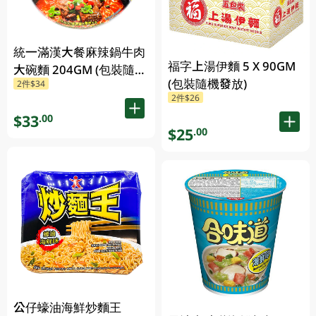
統一滿漢大餐麻辣鍋牛肉
福字上湯伊麵 5 X 90GM
大碗麵 204GM (包裝隨機
(包裝隨機發放)
2件$34
發放)
2件$26
$33
.00
$25
.00
公仔蠔油海鮮炒麵王