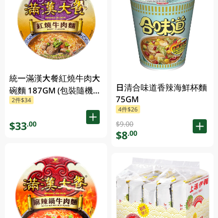
統一滿漢大餐紅燒牛肉大
日清合味道香辣海鮮杯麵
碗麵 187GM (包裝隨機發
75GM
2件$34
放)
4件$26
$33
.00
$9.00
$8
.00