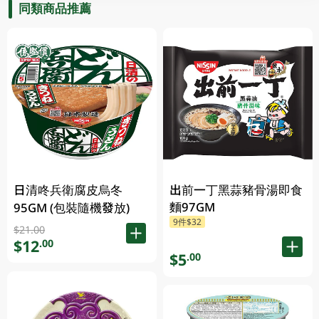
同類商品推薦
日清咚兵衛腐皮烏冬
出前一丁黑蒜豬骨湯即食
麵97GM
95GM (包裝隨機發放)
9件$32
$21.00
$12
.00
$5
.00