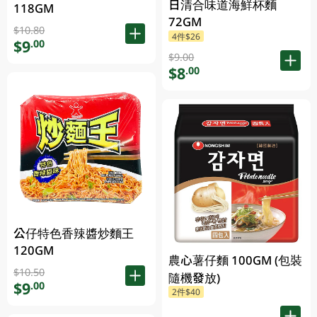
日清合味道海鮮杯麵
118GM
72GM
$10.80
4件$26
$9
.00
$9.00
$8
.00
公仔特色香辣醬炒麵王
120GM
農心薯仔麵 100GM (包裝
$10.50
隨機發放)
$9
.00
2件$40