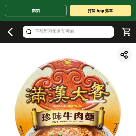
關閉
打開 App 落單
V
alid Until 30 June 2026