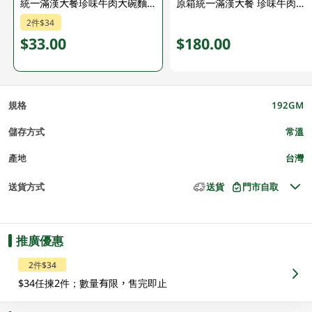
統一滿漢大餐珍味牛肉大碗麵 192GM (包裝隨機發放)
原箱統一滿漢大餐 珍味牛肉碗麵 12 X 192GM
2件$34
$33.00
$180.00
規格
192GM
儲存方式
常溫
產地
台灣
送貨方式
送貨
門市自取
推廣優惠
2件$34
$34任揀2件；數量有限，售完即止