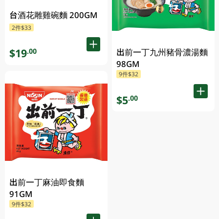
台酒花雕雞碗麵 200GM
2件$33
$19
.00
出前一丁九州豬骨濃湯麵
98GM
9件$32
$5
.00
出前一丁麻油即食麵
91GM
9件$32