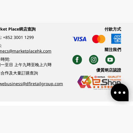
rket Place網店查詢
付款方式
:
+852 3001 1299
:
關注我們
inecs@marketplacehk.com
時間:
期一至日 上午九時至晚上六時
優質纲店認證
業合作及大量訂購查詢
webusiness@dfiretailgroup.com
條款及細則
|
私隱政策
|
DFI零售集團