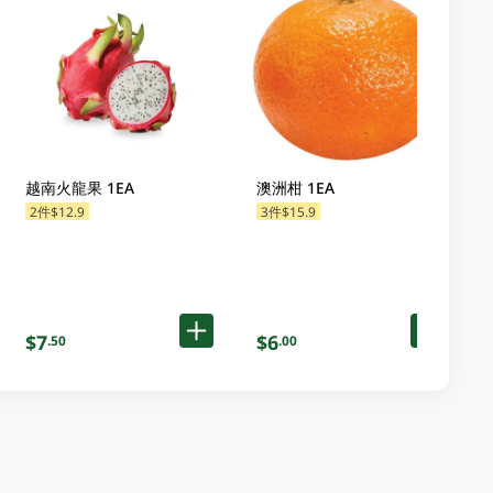
越南火龍果 1EA
澳洲柑 1EA
2件$12.9
3件$15.9
$7
$6
.50
.00