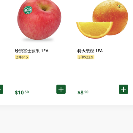
珍寶富士蘋果 1EA
特大裝橙 1EA
2件$15
3件$23.9
$10
$8
.50
.50