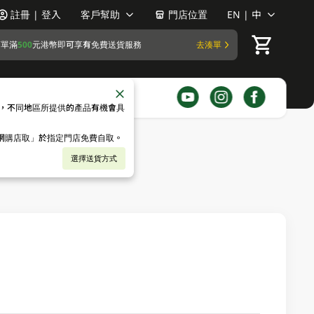
註冊 | 登入
客戶幫助
門店位置
EN | 中
訂單滿
500
元港幣即可享有免費送貨服務
去湊單
，不同地區所提供的產品有機會具
「網購店取」於指定門店免費自取。
選擇送貨方式