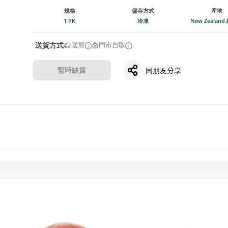
規格
儲存方式
產地
1 PK
冷凍
New Zealan
送貨方式
送貨
門市自取
暫時缺貨
同朋友分享