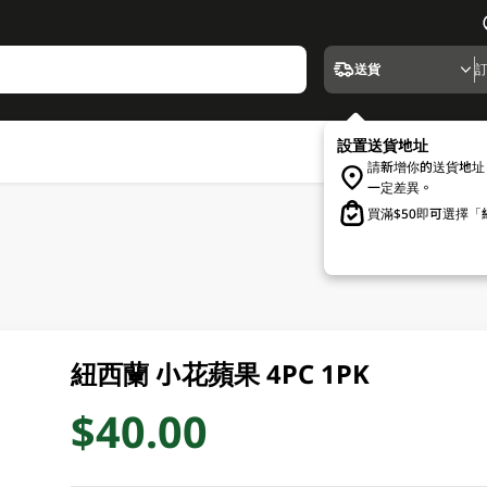
送貨
設置送貨地址
請新增你的送貨地址
一定差異。
買滿$50即可選擇
紐西蘭 小花蘋果 4PC 1PK
$40.00