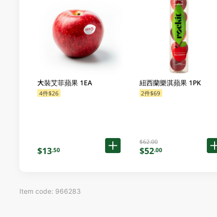
大裝艾菲蘋果 1EA
紐西蘭樂淇蘋果 1PK
4件$26
2件$69
$62.00
$13
$52
.50
.00
Item code: 966283