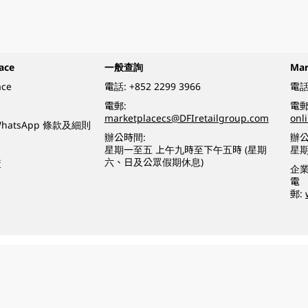
ace
一般查詢
Ma
ace
電話:
+852 2299 3966
電話
電郵:
電郵
marketplacecs@DFIretailgroup.com
onl
e WhatsApp 條款及細則
辦公時間:
辦公
星期一至五 上午九時至下午五時 (星期
星
六、日及公眾假期休息)
策
企
電
郵:
o a minor (under 18) in the course of business.
醉的酒類。
eserved.