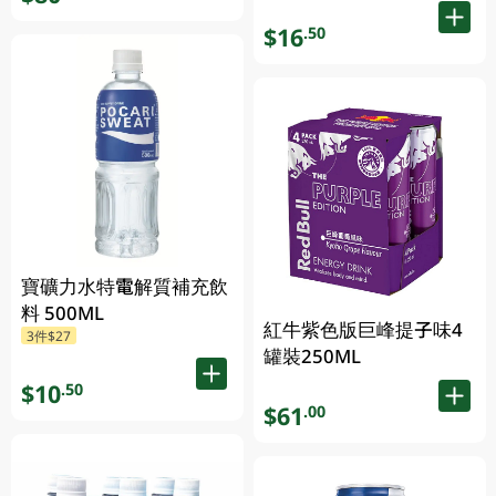
$16
.50
寶礦力水特電解質補充飲
料 500ML
紅牛紫色版巨峰提子味4
3件$27
罐裝250ML
$10
.50
$61
.00