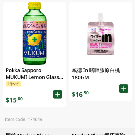
Pokka Sapporo
威德 In 啫喱膠原白桃
MUKUMI Lemon Glass
180GM
Single Bottle 155ML
2件$15
$16
.50
$15
.00
Item code: 174649