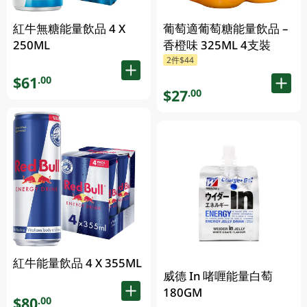
紅牛無糖能量飲品 4 X
葡萄適葡萄糖能量飲品 –
250ML
香橙味 325ML 4支裝
2件$44
$61
.00
$27
.00
紅牛能量飲品 4 X 355ML
威德 In 啫喱能量白萄
180GM
$80
.00