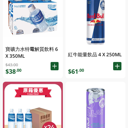
寶礦力水特電解質飲料 6
紅牛能量飲品 4 X 250ML
X 350ML
$43.00
$38
$61
.00
.00