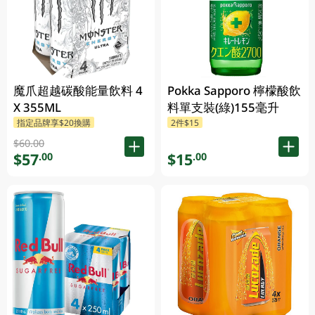
魔爪超越碳酸能量飲料 4
Pokka Sapporo 檸檬酸飲
X 355ML
料單支裝(綠)155毫升
指定品牌享$20換購
2件$15
$60.00
$57
$15
.00
.00