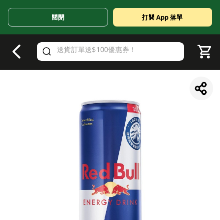
關閉
打開 App 落單
V
alid Until 30 June 2026