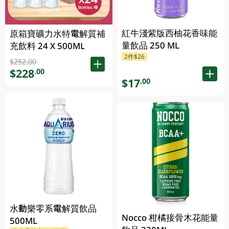
紅牛淺紫版西柚花香味能
原箱寶礦力水特電解質補
量飲品 250 ML
充飲料 24 X 500ML
2件$26
$252.00
$228
.00
$17
.00
水動樂零系電解質飲品
Nocco 柑橘接骨木花能量
500ML