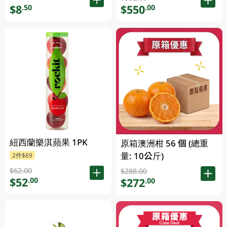
$8
$550
.50
.00
紐西蘭樂淇蘋果 1PK
原箱澳洲柑 56 個 (總重
量: 10公斤)
2件$69
$62.00
$288.00
$52
.00
$272
.00