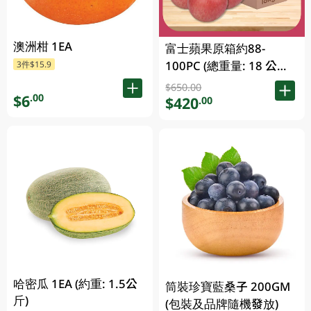
澳洲柑 1EA
富士蘋果原箱約88-
100PC (總重量: 18 公斤)
3件$15.9
1CS
$650.00
$6
.00
$420
.00
哈密瓜 1EA (約重: 1.5公
筒裝珍寶藍桑子 200GM
斤)
(包裝及品牌隨機發放)