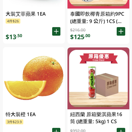
大裝艾菲蘋果 1EA
泰國即飲椰青原箱約9PC
(總重量: 9 公斤) 1CS (包
4件$26
裝及品牌隨機發放)
$216.00
$13
$125
.50
.00
紐西蘭 原箱樂淇蘋果16
特大裝橙 1EA
筒 (總重量: 5kg) 1 CS
3件$23.9
$992.00