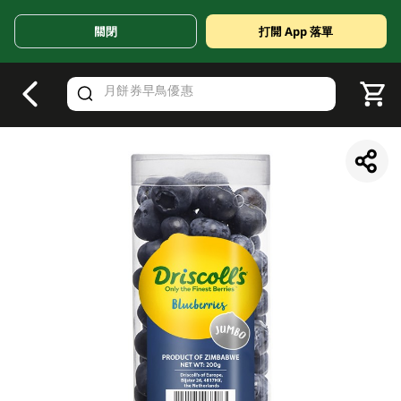
關閉
打開 App 落單
V
alid Until 30 June 2026