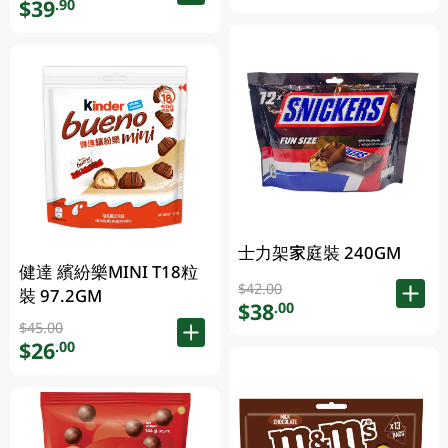
$39
.90
士力架家庭裝 240GM
健達 繽紛樂MINI T18粒
$42.00
裝 97.2GM
$38
.00
$45.00
$26
.00