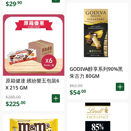
$29
.90
GODIVA醇享系列90%黑
朱古力 80GM
原箱健達 繽紛樂五包裝6
$62.00
X 215 GM
$54
.00
$288.00
$225
.00