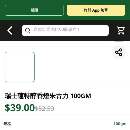
關閉
打開 App 落單
V
alid Until 30 June 2026
1/1
瑞士蓮特醇香燈朱古力 100GM
$39.00
$52.50
規格
100gm