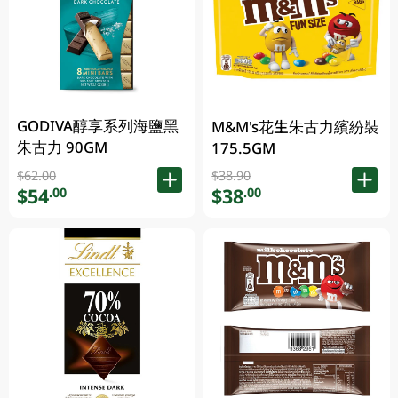
GODIVA醇享系列海鹽黑
M&M's花生朱古力繽紛裝
朱古力 90GM
175.5GM
$62.00
$38.90
$54
$38
.00
.00