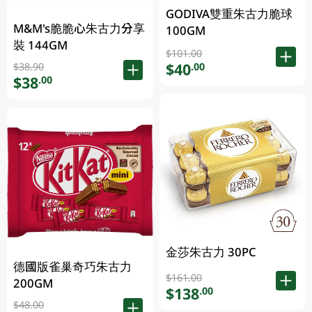
GODIVA雙重朱古力脆球
M&M's脆脆心朱古力分享
100GM
裝 144GM
$101.00
$40
.00
$38.90
$38
.00
金莎朱古力 30PC
德國版雀巢奇巧朱古力
$161.00
200GM
$138
.00
$48.00