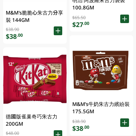
明治 阿波羅朱古力袋裝
100.8GM
M&M's脆脆心朱古力分享
$65.50
裝 144GM
$27
.00
$38.90
$38
.00
M&M's牛奶朱古力繽紛裝
175.5GM
德國版雀巢奇巧朱古力
$38.90
200GM
$38
.00
$48.00