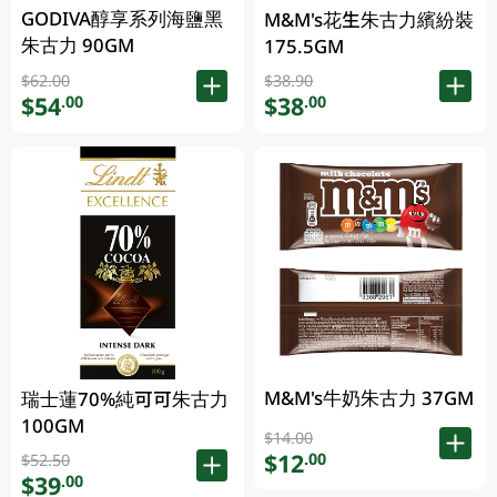
GODIVA醇享系列海鹽黑
M&M's花生朱古力繽紛裝
朱古力 90GM
175.5GM
$62.00
$38.90
$54
$38
.00
.00
M&M's牛奶朱古力 37GM
瑞士蓮70%純可可朱古力
100GM
$14.00
$12
.00
$52.50
$39
.00