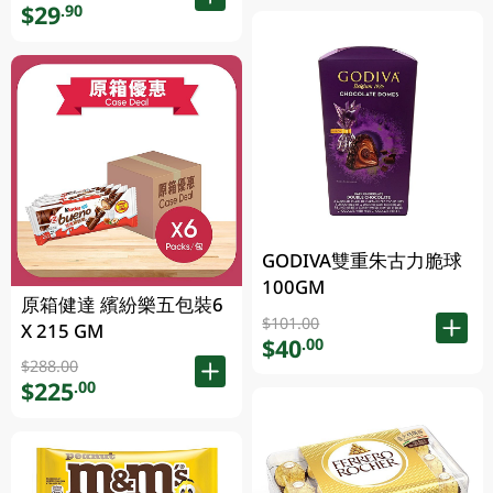
$29
.90
GODIVA雙重朱古力脆球
100GM
原箱健達 繽紛樂五包裝6
$101.00
X 215 GM
$40
.00
$288.00
$225
.00