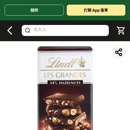
關閉
打開 App 落單
V
alid Until 30 June 2026