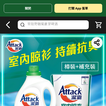
關閉
打開 App 落單
V
alid Until 30 June 2026