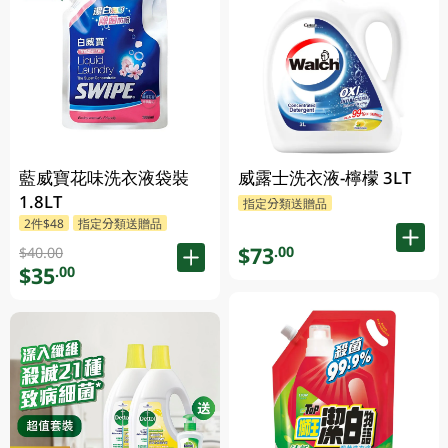
藍威寶花味洗衣液袋裝
威露士洗衣液-檸檬 3LT
1.8LT
指定分類送贈品
2件$48
指定分類送贈品
$73
.00
$40.00
$35
.00