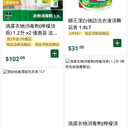
獅王潔白物語洗衣液清新
滴露衣物消毒劑(檸檬清
花香 1.8LT
香) 1.2升 x2 優惠裝 送贈
2件$61
指定分類送贈品
買2件送1件贈品
品 (贈品隨機發送)
指定品牌送贈品
指定分類送贈品
$31
.00
$102
.00
滴露衣物消毒劑(檸檬清