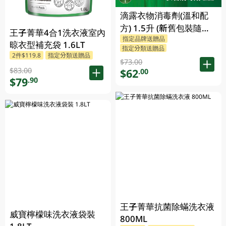
滴露衣物消毒劑(溫和配
方) 1.5升 (新舊包裝隨機
王子菁華4合1洗衣液室內
指定品牌送贈品
發送)
晾衣型補充袋 1.6LT
指定分類送贈品
2件$119.8
指定分類送贈品
$73.00
$83.00
$62
.00
$79
.90
王子菁華抗菌除蟎洗衣液
威寶檸檬味洗衣液袋裝
800ML