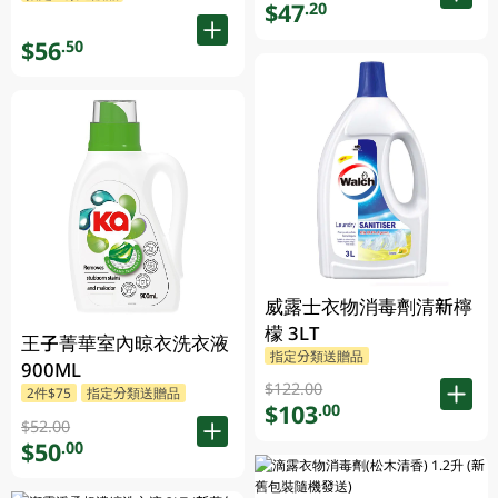
$47
.20
$56
.50
威露士衣物消毒劑清新檸
檬 3LT
王子菁華室內晾衣洗衣液
指定分類送贈品
900ML
$122.00
2件$75
指定分類送贈品
$103
.00
$52.00
$50
.00