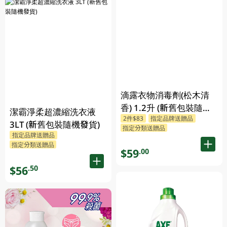
滴露衣物消毒劑(松木清
香) 1.2升 (新舊包裝隨機
潔霸淨柔超濃縮洗衣液
2件$83
指定品牌送贈品
發送)
3LT (新舊包裝隨機發貨)
指定分類送贈品
指定品牌送贈品
指定分類送贈品
$59
.00
$56
.50