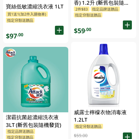
香) 1.2升 (新舊包裝隨機
寶絲低敏濃縮洗衣液 1LT
2件$83
指定品牌送贈品
發送)
買1送1(加2件入購物車)
指定分類送贈品
指定分類送贈品
$59
.00
$97
.00
威露士檸檬衣物消毒液
潔霸抗菌超濃縮洗衣液
1.2LT
3LT (新舊包裝隨機發貨)
指定分類送贈品
指定品牌送贈品
$59.00
指定分類送贈品