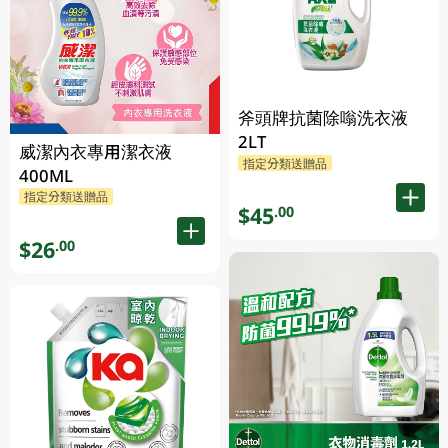
斧頭牌抗菌除嗡洗衣液
2LT
威潔內衣專用潔衣液
指定分類送贈品
400ML
指定分類送贈品
$45
.00
$26
.00