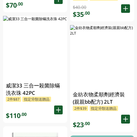
$70
.00
$40.00
$35
.00
威潔33 三合一殺菌除蟎
洗衣珠 42PC
金紡衣物柔順劑經濟裝
2件$87
指定分類送贈品
(親親bb配方) 2LT
2件$39
指定分類送贈品
$110
.00
$23
.00