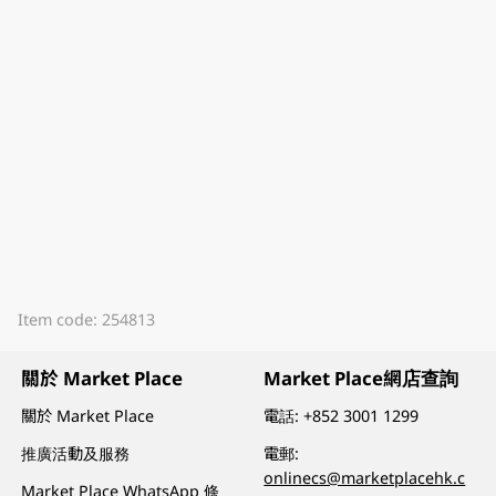
Item code: 254813
關於 Market Place
Market Place網店查詢
關於 Market Place
電話:
+852 3001 1299
推廣活動及服務
電郵:
onlinecs@marketplacehk.c
Market Place WhatsApp 條