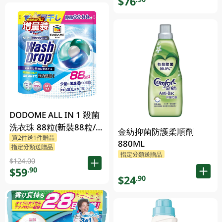
$76
DODOME ALL IN 1 殺菌
洗衣珠 88粒(新裝88粒/舊
金紡抑菌防護柔順劑
買2件送1件贈品
裝72粒隨機發貨)
880ML
指定分類送贈品
指定分類送贈品
$124.00
$59
.90
$24
.90