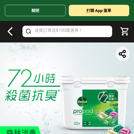
關閉
打開 App 落單
V
alid Until 30 June 2026