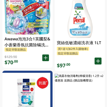
Awawa泡泡3合1英國梨&
寶絲低敏濃縮洗衣液 1LT
小蒼蘭香氛抗菌除蟎洗衣
買1送1(加2件入購物車)
指定分類送贈品
珠 60PC
指定分類送贈品
$129.90
$70
.00
$97
.00