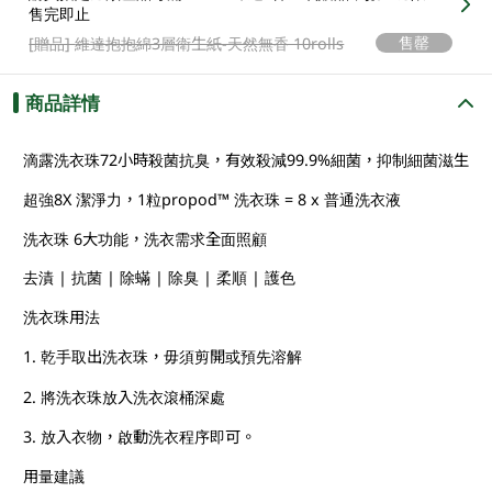
售完即止
售罄
[贈品]
維達抱抱綿3層衛生紙-天然無香 10rolls
商品詳情
滴露洗衣珠72小時殺菌抗臭，有效殺減99.9%細菌，抑制細菌滋生
超強8X 潔淨力，1粒propod™ 洗衣珠 = 8 x 普通洗衣液
洗衣珠 6大功能，洗衣需求全面照顧
去漬 | 抗菌 | 除蟎 | 除臭 | 柔順 | 護色
洗衣珠用法
1. 乾手取出洗衣珠，毋須剪開或預先溶解
2. 將洗衣珠放入洗衣滾桶深處
3. 放入衣物，啟動洗衣程序即可。
用量建議