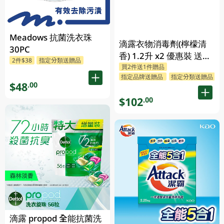
Meadows 抗菌洗衣珠
滴露衣物消毒劑(檸檬清
30PC
香) 1.2升 x2 優惠裝 送贈
2件$38
指定分類送贈品
買2件送1件贈品
品 (贈品隨機發送)
指定品牌送贈品
指定分類送贈品
$48
.00
$102
.00
滴露 propod 全能抗菌洗