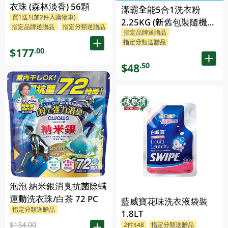
衣珠 (森林淡香) 56顆
潔霸全能5合1洗衣粉
買1送1(加2件入購物車)
2.25KG (新舊包裝隨機發
指定品牌送贈品
指定分類送贈品
指定品牌送贈品
貨)
指定分類送贈品
$177
.00
$48
.50
泡泡 納米銀消臭抗菌除螨
運動洗衣珠/白茶 72 PC
藍威寶花味洗衣液袋裝
指定分類送贈品
1.8LT
$134.00
2件$48
指定分類送贈品