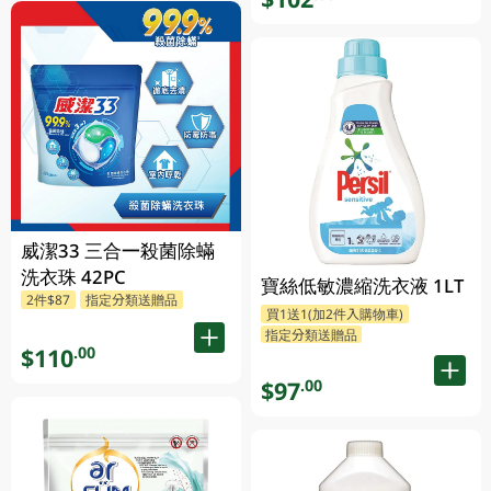
威潔33 三合一殺菌除蟎
洗衣珠 42PC
寶絲低敏濃縮洗衣液 1LT
2件$87
指定分類送贈品
買1送1(加2件入購物車)
指定分類送贈品
$110
.00
$97
.00