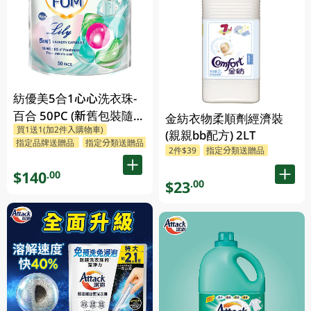
紡優美5合1心心洗衣珠-
百合 50PC (新舊包裝隨機
金紡衣物柔順劑經濟裝
買1送1(加2件入購物車)
發送)
(親親bb配方) 2LT
指定品牌送贈品
指定分類送贈品
2件$39
指定分類送贈品
$140
.00
$23
.00