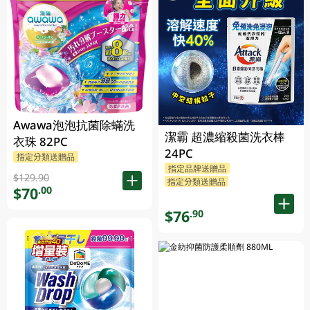
Awawa泡泡抗菌除蟎洗
潔霸 超濃縮殺菌洗衣棒
衣珠 82PC
24PC
指定分類送贈品
指定品牌送贈品
$129.90
指定分類送贈品
$70
.00
$76
.90