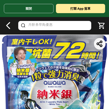
關閉
打開 App 落單
V
alid Until 30 June 2026