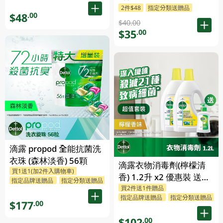
2件$48
指定分類送贈品
$48
.00
$40.00
$35
.00
滴露 propod 全能抗菌洗
衣珠 (森林淡香) 56顆
滴露衣物消毒劑(檸檬清
買1送1(加2件入購物車)
香) 1.2升 x2 優惠裝 送贈
指定品牌送贈品
指定分類送贈品
買2件送1件贈品
品 (贈品隨機發送)
指定品牌送贈品
指定分類送贈品
$177
.00
$102
.00