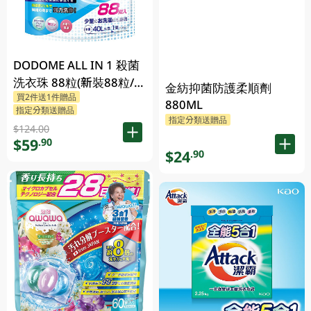
DODOME ALL IN 1 殺菌
洗衣珠 88粒(新裝88粒/舊
金紡抑菌防護柔順劑
買2件送1件贈品
裝72粒隨機發貨)
880ML
指定分類送贈品
指定分類送贈品
$124.00
$59
.90
$24
.90