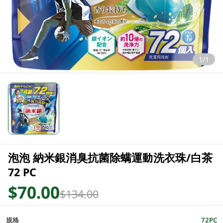
1/1
泡泡 納米銀消臭抗菌除螨運動洗衣珠/白茶
72 PC
$70.00
$134.00
規格
72PC