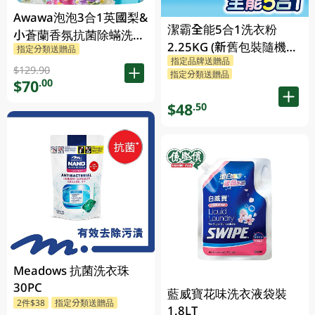
Awawa泡泡3合1英國梨&
潔霸全能5合1洗衣粉
小蒼蘭香氛抗菌除蟎洗衣
2.25KG (新舊包裝隨機發
指定分類送贈品
珠 60PC
指定品牌送贈品
貨)
$129.90
指定分類送贈品
$70
.00
$48
.50
Meadows 抗菌洗衣珠
30PC
藍威寶花味洗衣液袋裝
2件$38
指定分類送贈品
1.8LT