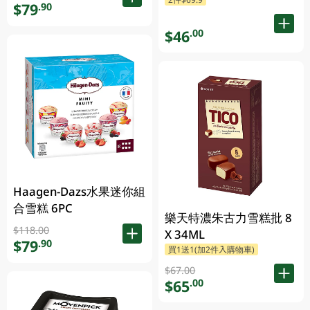
$79
.90
$46
.00
Haagen-Dazs水果迷你組
合雪糕 6PC
樂天特濃朱古力雪糕批 8
$118.00
X 34ML
$79
.90
買1送1(加2件入購物車)
$67.00
$65
.00