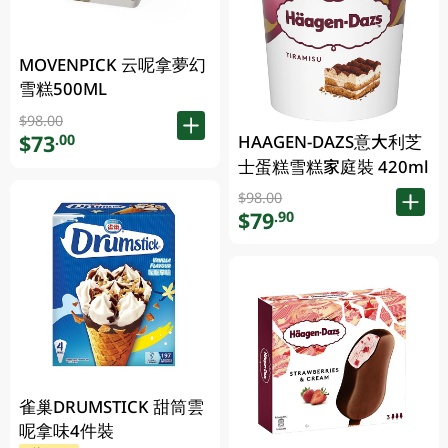
MOVENPICK 云呢拿夢幻
雪糕500ML
$98.00
$73
.00
HAAGEN-DAZS意大利芝
士蛋糕雪糕家庭裝 420ml
$98.00
$79
.90
雀巢DRUMSTICK 甜筒雲
呢拿味4件裝