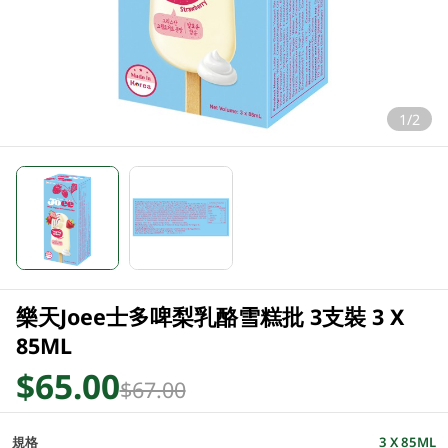
1/2
樂天Joee士多啤梨乳酪雪糕批 3支裝 3 X
85ML
$65.00
$67.00
規格
3 X 85ML