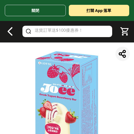
關閉
打開 App 落單
V
alid Until 30 June 2026