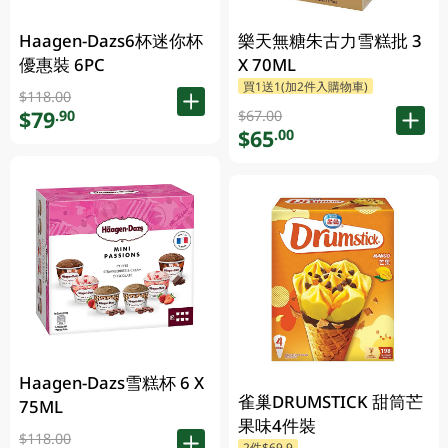
Haagen-Dazs6杯迷你杯
樂天無糖朱古力雪糕批 3
優惠裝 6PC
X 70ML
買1送1(加2件入購物車)
$118.00
$79
.90
$67.00
$65
.00
Haagen-Dazs雪糕杯 6 X
雀巢DRUMSTICK 甜筒芒
75ML
果味4件裝
$118.00
2件$69.9