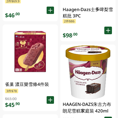
2件$69.9
Haagen-Dazs士多啤梨雪
$46
.00
糕批 3PC
2件$86
$98
.00
雀巢 濃豆樂雪條4件裝
3件$78
$63.00
$45
.90
HAAGEN-DAZS朱古力布
朗尼雪糕家庭裝 420ml