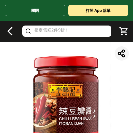
關閉
打開 App 落單
V
alid Until 30 June 2026