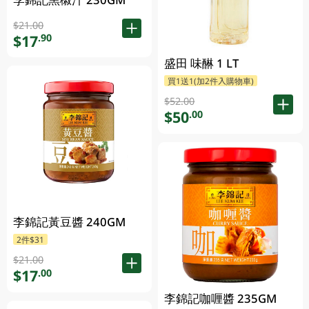
$21.00
$17
.90
盛田 味醂 1 LT
買1送1(加2件入購物車)
$52.00
$50
.00
李錦記黃豆醬 240GM
2件$31
$21.00
$17
.00
李錦記咖喱醬 235GM