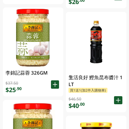
$26
.00
李錦記蒜蓉 326GM
生活良好 鰹魚昆布醬汁 1
$37.50
LT
$25
.90
買1送1(加2件入購物車)
$46.50
$40
.00