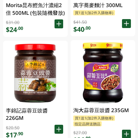
Morita昆布鰹魚汁濃縮2
萬字蕎麥麵汁 300ML
倍 500ML (包裝隨機發放)
買1送1(加2件入購物車)
$41.50
$31.00
$40
.00
$24
.00
淘大蒜蓉豆豉醬 235GM
李錦記蒜蓉豆豉醬
226GM
買1送1(加2件入購物車)
指定品牌送贈品
$20.50
$27.00
$17
.90