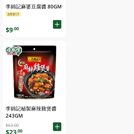
李錦記麻婆豆腐醬 80GM
3件$17
$9
.00
李錦記秘製麻辣雞煲醬
243GM
$63.00
$23
.00