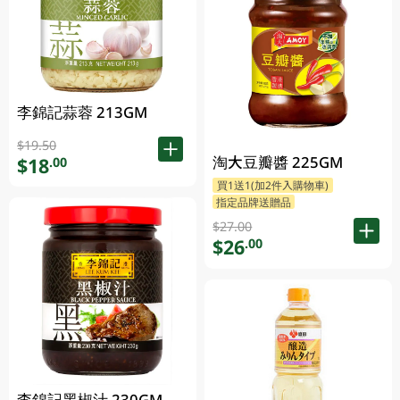
李錦記蒜蓉 213GM
$19.50
淘大豆瓣醬 225GM
$18
.00
買1送1(加2件入購物車)
指定品牌送贈品
$27.00
$26
.00
李錦記黑椒汁 230GM