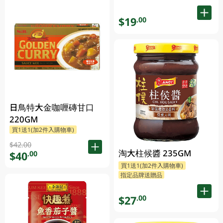
$19
.00
日鳥特大金咖喱磚甘口
220GM
買1送1(加2件入購物車)
$42.00
淘大柱候醬 235GM
$40
.00
買1送1(加2件入購物車)
指定品牌送贈品
$27
.00