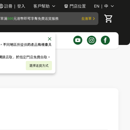
註冊 | 登入
客戶幫助
門店位置
EN | 中
訂單滿
500
元港幣即可享有免費送貨服務
去湊單
，不同地區所提供的產品有機會具
「網購店取」於指定門店免費自取。
選擇送貨方式