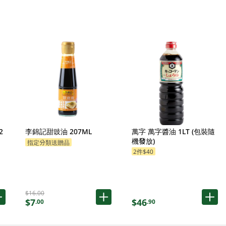
2
李錦記甜豉油 207ML
萬字 萬字醬油 1LT (包裝隨
機發放)
指定分類送贈品
2件$40
$16.00
$7
$46
.00
.90