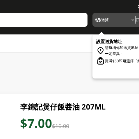
送貨
設置送貨地址
請新增你的送貨地址
一定差異。
買滿$50即可選擇
李錦記煲仔飯醬油 207ML
$7.00
$16.00