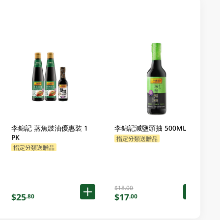
李錦記 蒸魚豉油優惠裝 1
李錦記減鹽頭抽 500ML
PK
指定分類送贈品
指定分類送贈品
$18.00
$25
$17
.80
.00