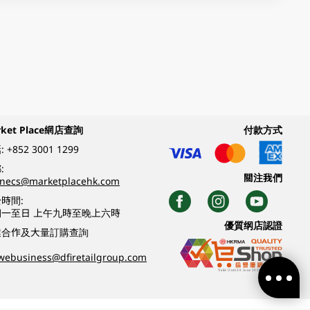
rket Place網店查詢
付款方式
:
+852 3001 1299
:
關注我們
inecs@marketplacehk.com
時間:
期一至日 上午九時至晚上六時
優質纲店認證
業合作及大量訂購查詢
webusiness@dfiretailgroup.com