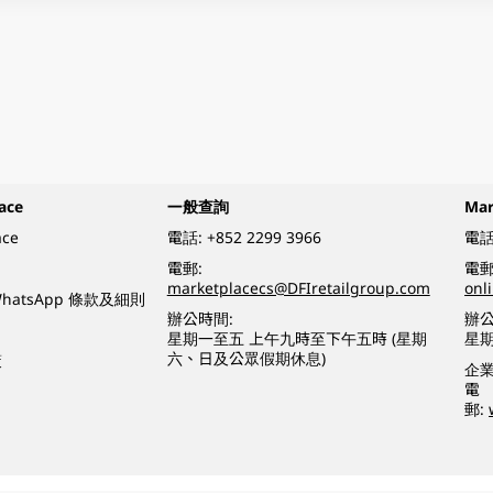
ace
一般查詢
Ma
ace
電話:
+852 2299 3966
電話
電郵:
電郵
marketplacecs@DFIretailgroup.com
onl
e WhatsApp 條款及細則
辦公時間:
辦公
星期一至五 上午九時至下午五時 (星期
星
六、日及公眾假期休息)
策
企
電
郵: