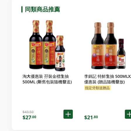
同類商品推薦
淘大優惠裝 孖裝金標生抽
李錦記 特鮮生抽 500MLX
500ML (新舊包裝隨機發送)
優惠裝 (贈品隨機發放)
指定分類送贈品
$43.50
$27
$21
.00
.80