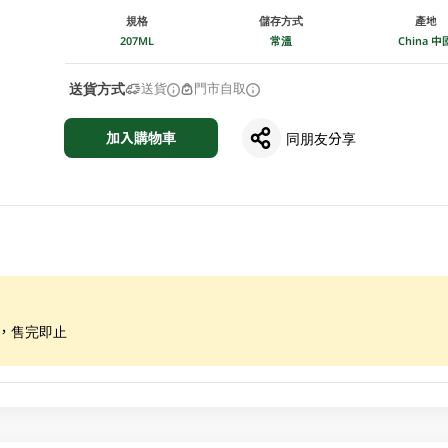
規格
儲存方式
產地
207ML
常溫
China 中
送貨方式
送貨
門市自取
加入購物車
同朋友分享
限，售完即止