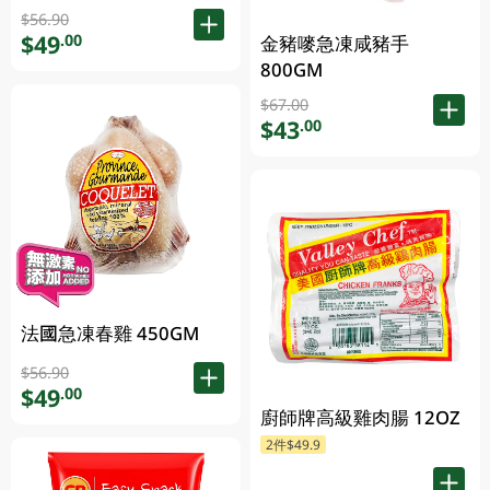
$56.90
$49
.00
金豬嘜急凍咸豬手
800GM
$67.00
$43
.00
法國急凍春雞 450GM
$56.90
$49
.00
廚師牌高級雞肉腸 12OZ
2件$49.9