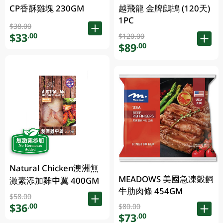
CP香酥雞塊 230GM
越飛龍 金牌鷓鴣 (120天)
1PC
$38.00
$33
.00
$120.00
$89
.00
Natural Chicken澳洲無
MEADOWS 美國急凍穀飼
激素添加雞中翼 400GM
牛肋肉條 454GM
$58.00
$36
.00
$80.00
$73
.00