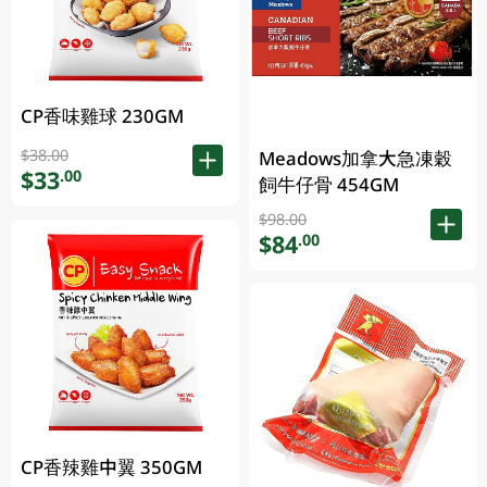
CP香味雞球 230GM
$38.00
Meadows加拿大急凍穀
$33
.00
飼牛仔骨 454GM
$98.00
$84
.00
CP香辣雞中翼 350GM