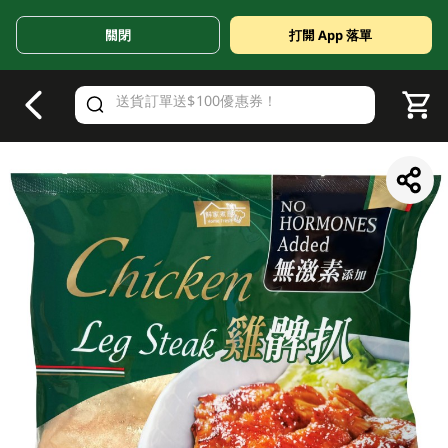
關閉
打開 App 落單
V
alid Until 30 June 2026