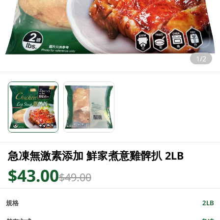
1/2
急凍無激素添加 鮮家煮意雞髀扒 2LB
$43.00
$49.00
規格
2LB