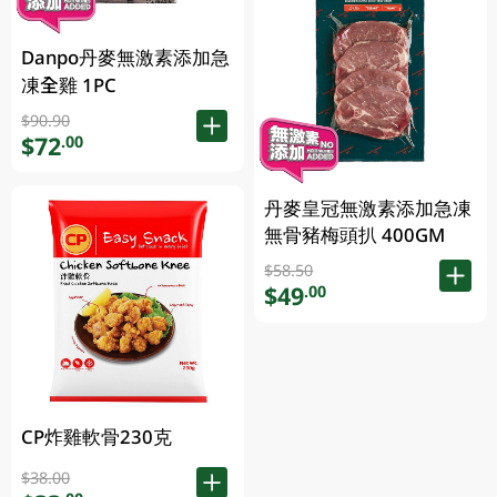
Danpo丹麥無激素添加急
凍全雞 1PC
$90.90
$72
.00
丹麥皇冠無激素添加急凍
無骨豬梅頭扒 400GM
$58.50
$49
.00
CP炸雞軟骨230克
$38.00