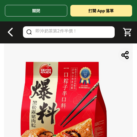
關閉
打開 App 落單
V
alid Until 30 June 2026