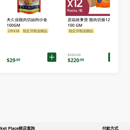
大久保雞肉切絲狗小食
原箱維多寶 雞肉切條12 X
100GM
100 GM
2件$38
指定分類送贈品
指定分類送贈品
$252.00
$29
$220
.00
.00
rket Place網店查詢
付款方式