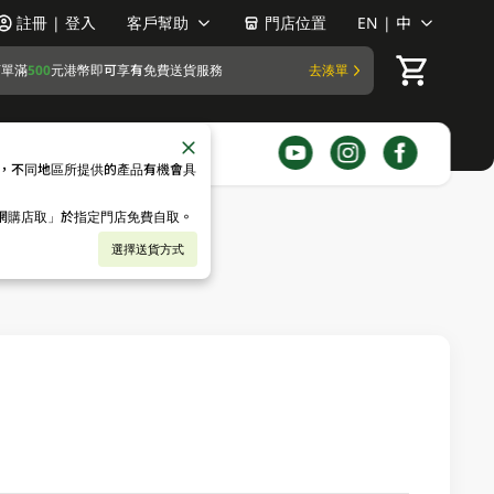
註冊 | 登入
客戶幫助
門店位置
EN | 中
訂單滿
500
元港幣即可享有免費送貨服務
去湊單
，不同地區所提供的產品有機會具
「網購店取」於指定門店免費自取。
選擇送貨方式