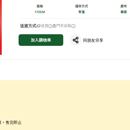
規格
儲存方式
產地
172GM
常溫
泰國
送貨方式
送貨
門市自取
加入購物車
同朋友分享
限，售完即止