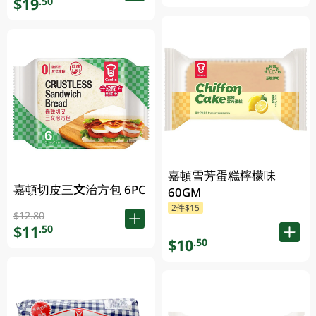
$19
.50
嘉頓雪芳蛋糕檸檬味
嘉頓切皮三文治方包 6PC
60GM
2件$15
$12.80
$11
.50
$10
.50