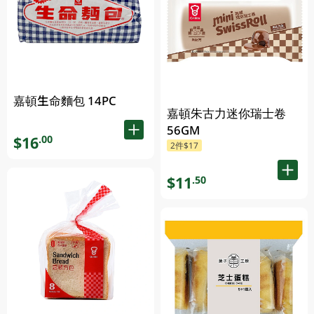
嘉頓生命麵包 14PC
嘉頓朱古力迷你瑞士卷
56GM
$16
.00
2件$17
$11
.50