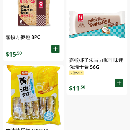
嘉頓方麥包 8PC
$15
.50
嘉頓椰子朱古力咖啡味迷
你瑞士卷 56G
2件$17
$11
.50