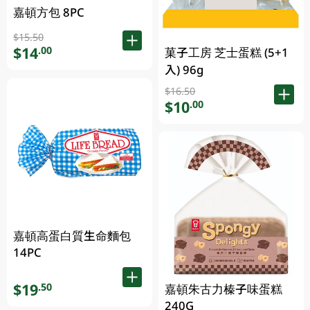
嘉頓方包 8PC
$15.50
$14
.00
菓子工房 芝士蛋糕 (5+1
入) 96g
$16.50
$10
.00
嘉頓高蛋白質生命麵包
14PC
$19
.50
嘉頓朱古力榛子味蛋糕
240G