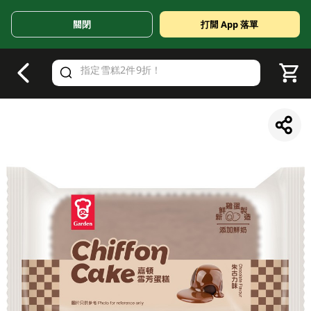
關閉
打開 App 落單
V
alid Until 30 June 2026