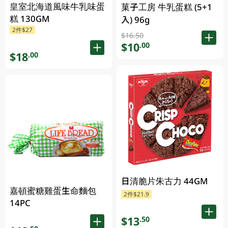
皇室北海道風味牛乳味蛋
菓子工房 牛乳蛋糕 (5+1
糕 130GM
入) 96g
2件$27
$16.50
$10
.00
$18
.00
日清脆片朱古力 44GM
嘉頓蜜糖雞蛋生命麵包
2件$21.9
14PC
$13
.50