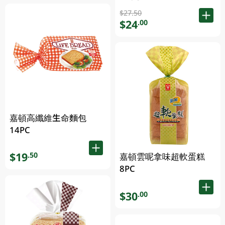
$27.50
$24
.00
嘉頓高纖維生命麵包
14PC
$19
.50
嘉頓雲呢拿味超軟蛋糕
8PC
$30
.00