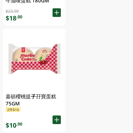
牛油味蛋糕 180GM
$23.90
$18
.00
嘉頓櫻桃提子孖寶蛋糕
75GM
2件$16
$10
.90