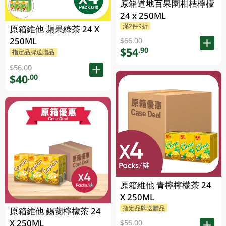
原箱道地百果園柑桔檸檬
24 x 250ML
滿2件9折
原箱維他 蘋果綠茶 24 X
250ML
$66.00
$54
.90
指定品牌送贈品
$56.00
$40
.00
原箱維他 青檸檸檬茶 24
X 250ML
指定品牌送贈品
原箱維他 錫蘭檸檬茶 24
X 250ML
$56.00