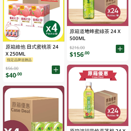
原箱道地蜂蜜綠茶 24 X
500ML
原箱維他 日式蜜桃茶 24
$216.00
$156
.00
X 250ML
指定品牌送贈品
$56.00
$40
.00
原箱鴻福堂竹蔗茅根 24 X