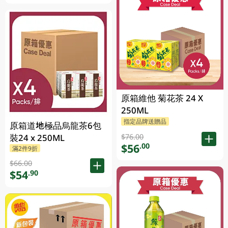
原箱維他 菊花茶 24 X
250ML
指定品牌送贈品
原箱道地極品烏龍茶6包
裝24 x 250ML
$76.00
$56
.00
滿2件9折
$66.00
$54
.90