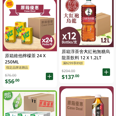
原箱淳茶舍大紅袍無糖烏
原箱維他檸檬茶 24 X
龍茶飲料 12 X 1.2LT
250ML
滿$299享89折
指定品牌送贈品
$204.00
$76.00
$137
.00
$56
.00