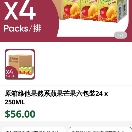
1/1
原箱維他果然系蘋果芒果六包裝24 x
250ML
$56.00