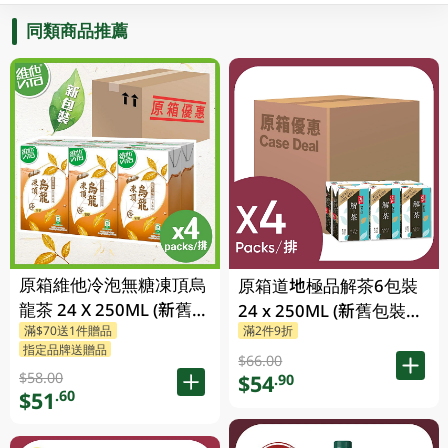
同類商品推薦
原箱維他冷泡無糖凍頂烏
原箱道地極品解茶6包裝
龍茶 24 X 250ML (新舊包
24 x 250ML (新舊包裝隨
滿$70送1件贈品
滿2件9折
裝隨機發貨)
機發貨)
指定品牌送贈品
$66.00
$58.00
$54
.90
$51
.60