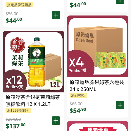
$44
.00
指定品牌送贈品
$56.00
$44
.00
原箱道地蘋果綠茶六包裝
24 x 250ML
滿2件9折
原箱淳茶舍銀亳茉莉綠茶
無糖飲料 12 X 1.2LT
$66.00
$54
.90
滿$299享89折
$204.00
$137
.00