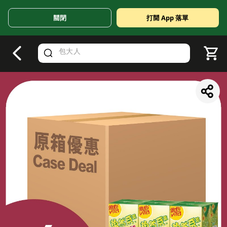
關閉
打開 App 落單
V
alid Until 30 June 2026