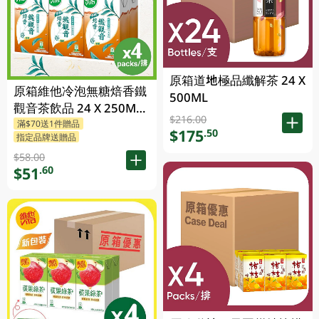
原箱道地極品纖解茶 24 X
原箱維他冷泡無糖焙香鐵
500ML
觀音茶飲品 24 X 250ML
$216.00
滿$70送1件贈品
(新舊包裝隨機發貨)
$175
.50
指定品牌送贈品
$58.00
$51
.60