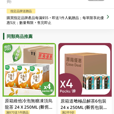
買)
指定品牌送贈品
購買指定品牌產品每滿$55，即送1件人氣贈品；每單限享此優
惠5次；數量有限，售完即止
同類商品推薦
原箱維他冷泡無糖凍頂烏
原箱道地極品解茶6包裝
龍茶 24 X 250ML (新舊包
24 x 250ML (新舊包裝隨
滿$70送1件贈品
滿2件9折
裝隨機發貨)
機發貨)