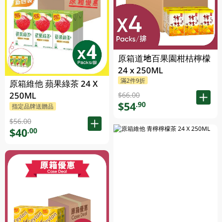
原箱道地百果園柑桔檸檬
24 x 250ML
滿2件9折
原箱維他 蘋果綠茶 24 X
250ML
$66.00
$54
.90
指定品牌送贈品
$56.00
$40
.00