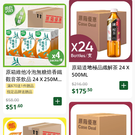
原箱道地極品纖解茶 24 X
原箱維他冷泡無糖焙香鐵
500ML
觀音茶飲品 24 X 250ML
$216.00
滿$70送1件贈品
(新舊包裝隨機發貨)
$175
.50
指定品牌送贈品
$58.00
$51
.60