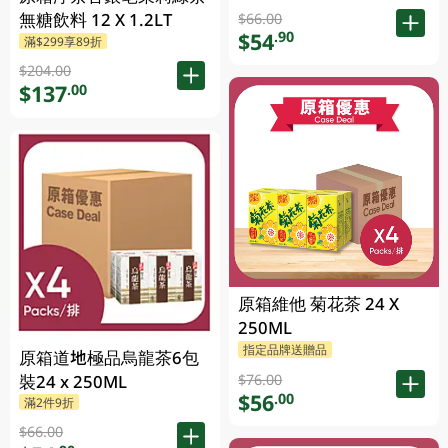
無糖飲料 12 X 1.2LT
$66.00
$54
.90
滿$299享89折
$204.00
$137
.00
原箱維他 菊花茶 24 X
250ML
指定品牌送贈品
原箱道地極品烏龍茶6包
裝24 x 250ML
$76.00
$56
.00
滿2件9折
$66.00