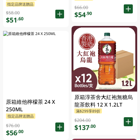
指定品牌送贈品
$66.00
$58.00
$54
.90
$51
.60
原箱淳茶舍大紅袍無糖烏
原箱維他檸檬茶 24 X
龍茶飲料 12 X 1.2LT
250ML
滿$299享89折
指定品牌送贈品
$204.00
$76.00
$137
.00
$56
.00