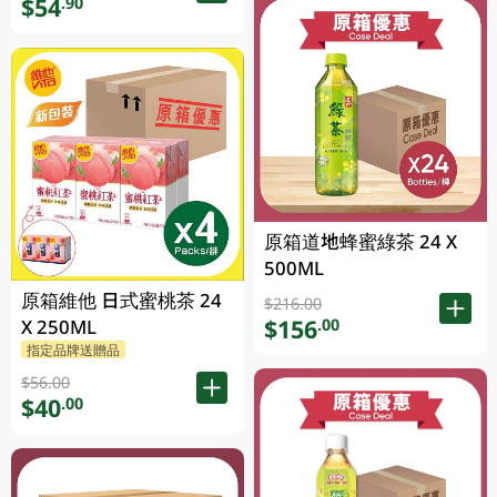
$54
.90
原箱道地蜂蜜綠茶 24 X
500ML
原箱維他 日式蜜桃茶 24
$216.00
$156
.00
X 250ML
指定品牌送贈品
$56.00
$40
.00