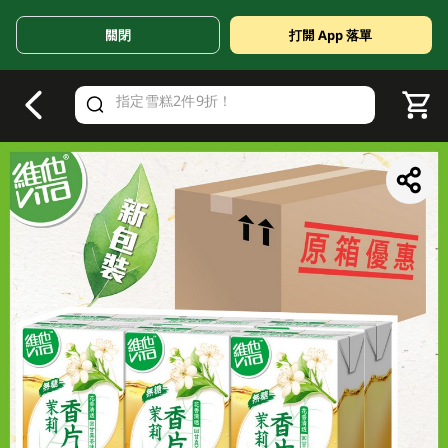
關閉
打開 App 落單
V
alid Until 30 June 2026